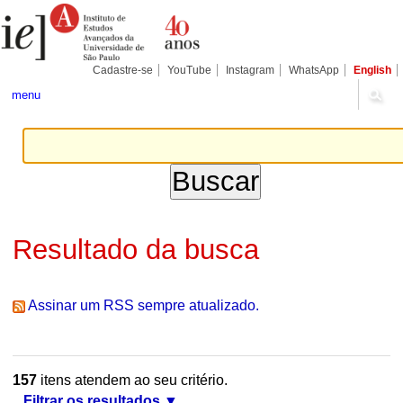
Ir
Ferramentas
Seções
para
Pessoais
o
conteúdo.
|
Cadastre-se
YouTube
Instagram
WhatsApp
English
Ir
para
menu
a
navegação
Resultado da busca
Assinar um RSS sempre atualizado.
157
itens atendem ao seu critério.
Filtrar os resultados