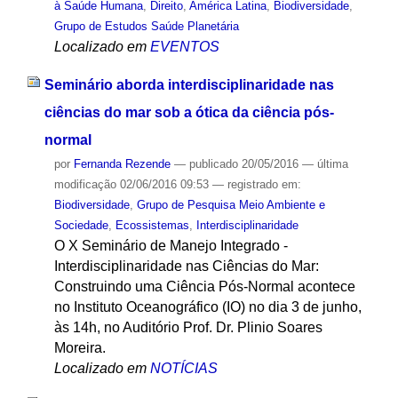
à Saúde Humana
,
Direito
,
América Latina
,
Biodiversidade
,
Grupo de Estudos Saúde Planetária
Localizado em
EVENTOS
Seminário aborda interdisciplinaridade nas
ciências do mar sob a ótica da ciência pós-
normal
por
Fernanda Rezende
—
publicado
20/05/2016
—
última
modificação
02/06/2016 09:53
— registrado em:
Biodiversidade
,
Grupo de Pesquisa Meio Ambiente e
Sociedade
,
Ecossistemas
,
Interdisciplinaridade
O X Seminário de Manejo Integrado -
Interdisciplinaridade nas Ciências do Mar:
Construindo uma Ciência Pós-Normal acontece
no Instituto Oceanográfico (IO) no dia 3 de junho,
às 14h, no Auditório Prof. Dr. Plinio Soares
Moreira.
Localizado em
NOTÍCIAS