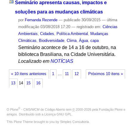
Seminário apresenta causas, impactos e
soluções para as mudanças climáticas
por
Fernanda Rezende
—
publicado
30/09/2015
—
última
modificação
03/08/2018 17:20
— registrado em:
Ciências
Ambientais
,
Cidades
,
Política Ambiental
,
Mudanças
Climáticas
,
Biodiversidade
,
Clima
,
Água
,
capa
Seminário acontece de 14 a 16 de outubro, na
biblioteca Brasiliana, na Cidade Universitária.
Localizado em
NOTÍCIAS
« 10 itens anteriores
1
…
11
12
Próximos 10 itens »
13
14
15
16
®
O
Plone
- CMS/WCM de Código Aberto
tem
©
2000-2026 pela
Fundação Plone
e
amigos. Distribuído sob a
Licença GNU GPL
.
This Plone Theme brought to you by
Simples Consultoria
.