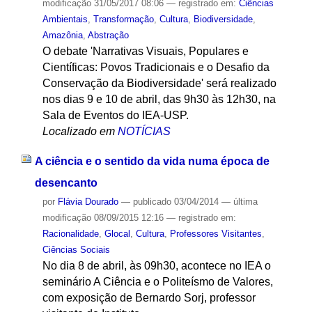
modificação
31/05/2017 08:06
— registrado em:
Ciências
Ambientais
,
Transformação
,
Cultura
,
Biodiversidade
,
Amazônia
,
Abstração
O debate 'Narrativas Visuais, Populares e
Científicas: Povos Tradicionais e o Desafio da
Conservação da Biodiversidade' será realizado
nos dias 9 e 10 de abril, das 9h30 às 12h30, na
Sala de Eventos do IEA-USP.
Localizado em
NOTÍCIAS
A ciência e o sentido da vida numa época de
desencanto
por
Flávia Dourado
—
publicado
03/04/2014
—
última
modificação
08/09/2015 12:16
— registrado em:
Racionalidade
,
Glocal
,
Cultura
,
Professores Visitantes
,
Ciências Sociais
No dia 8 de abril, às 09h30, acontece no IEA o
seminário A Ciência e o Politeísmo de Valores,
com exposição de Bernardo Sorj, professor