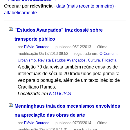
Ordenar por
relevância
·
data (mais recente primeiro)
·
alfabeticamente
"Estudos Avançados" traz dossiê sobre
transporte público
por
Flávia Dourado
—
publicado
05/12/2013
—
última
modificação
06/12/2013 09:52
— registrado em:
O Comum
,
Urbanismo
,
Revista Estudos Avançados
,
Cultura
,
Filosofia
A edição 79 da revista também reúne ensaios de
intelectuais do século 20 traduzidos pela primeira
vez para o português, além de um texto inédito de
Graciliano Ramos.
Localizado em
NOTÍCIAS
Menninghaus trata dos mecanismos envolvidos
na apreciação das obras de arte
por
Flávia Dourado
—
publicado
07/03/2014
—
última
modificação
12/02/2016 11:01
— registrado em: