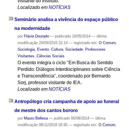
visitante do Instituto.
Localizado em
NOTÍCIAS
Seminário analisa a vivência do espaço público
na modernidade
por
Flávia Dourado
—
publicado
16/05/2014
—
última
modificação
29/09/2015 22:14
— registrado em:
O Comum
,
Sociologia
,
Evento
,
Cultura
,
Sociedade
,
Professores
Visitantes
,
Ciências Sociais
O evento integra o ciclo "Em Busca do Sentido
Perdido: Diálogos Interdisciplinares sobre Ciência
e Transcendência", coordenado por Bernardo
Sorj, professor visitante do IEA.
Localizado em
NOTÍCIAS
Antropólogo cria campanha de apoio ao funeral
de mestre dos cantos bororo
por
Mauro Bellesa
—
publicado
05/08/2014
—
última
modificação
08/11/2019 16:36
— registrado em:
O Comum
,