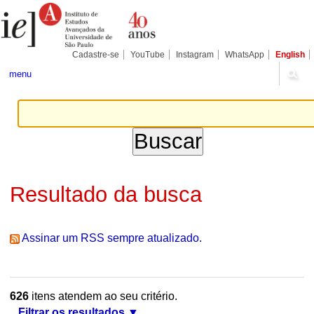
Ir
Ferramentas
Seções
para
Pessoais
o
conteúdo.
|
Cadastre-se
YouTube
Instagram
WhatsApp
English
Ir
para
menu
a
navegação
Resultado da busca
Assinar um RSS sempre atualizado.
626
itens atendem ao seu critério.
Filtrar os resultados