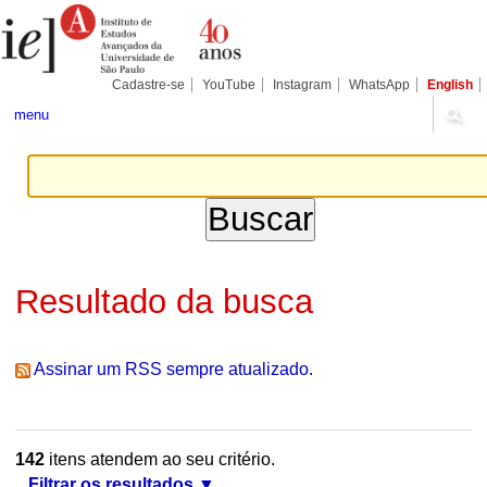
Ir
Ferramentas
Seções
para
Pessoais
o
conteúdo.
|
Cadastre-se
YouTube
Instagram
WhatsApp
English
Ir
para
menu
a
navegação
Resultado da busca
Assinar um RSS sempre atualizado.
142
itens atendem ao seu critério.
Filtrar os resultados