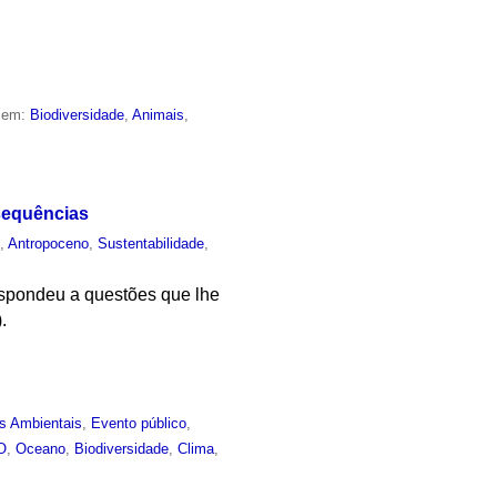
o em:
Biodiversidade
,
Animais
,
sequências
o
,
Antropoceno
,
Sustentabilidade
,
respondeu a questões que lhe
.
s Ambientais
,
Evento público
,
O
,
Oceano
,
Biodiversidade
,
Clima
,