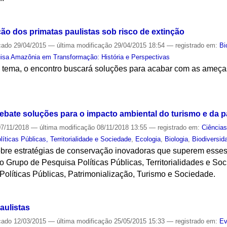
S
ção dos primatas paulistas sob risco de extinção
cado
29/04/2015
—
última modificação
29/04/2015 18:54
— registrado em:
Bi
isa Amazônia em Transformação: História e Perspectivas
no tema, o encontro buscará soluções para acabar com as ameç
S
debate soluções para o impacto ambiental do turismo e da p
7/11/2018
—
última modificação
08/11/2018 13:55
— registrado em:
Ciência
íticas Públicas, Territorialidade e Sociedade
,
Ecologia
,
Biologia
,
Biodiversid
 sobre estratégias de conservação inovadoras que superem esse
 Grupo de Pesquisa Políticas Públicas, Territorialidades e So
 Políticas Públicas, Patrimonialização, Turismo e Sociedade.
S
aulistas
cado
12/03/2015
—
última modificação
25/05/2015 15:33
— registrado em:
Ev