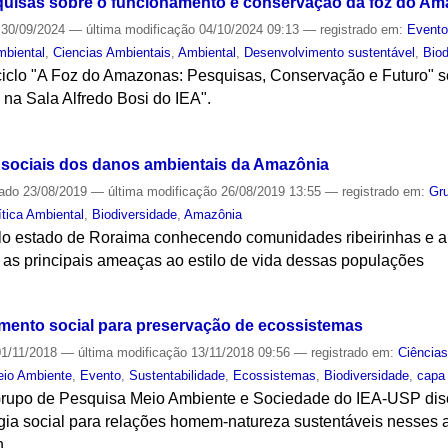
quisas sobre o funcionamento e conservação da foz do A
30/09/2024
—
última modificação
04/10/2024 09:13
— registrado em:
Event
mbiental
,
Ciencias Ambientais
,
Ambiental
,
Desenvolvimento sustentável
,
Biod
iclo "A Foz do Amazonas: Pesquisas, Conservação e Futuro" se
 na Sala Alfredo Bosi do IEA".
S
s sociais dos danos ambientais da Amazônia
cado
23/08/2019
—
última modificação
26/08/2019 13:55
— registrado em:
Gr
ítica Ambiental
,
Biodiversidade
,
Amazônia
elo estado de Roraima conhecendo comunidades ribeirinhas e 
as principais ameaças ao estilo de vida dessas populações
S
mento social para preservação de ecossistemas
1/11/2018
—
última modificação
13/11/2018 09:56
— registrado em:
Ciência
io Ambiente
,
Evento
,
Sustentabilidade
,
Ecossistemas
,
Biodiversidade
,
capa
rupo de Pesquisa Meio Ambiente e Sociedade do IEA-USP disc
ia social para relações homem-natureza sustentáveis nesses a
h.