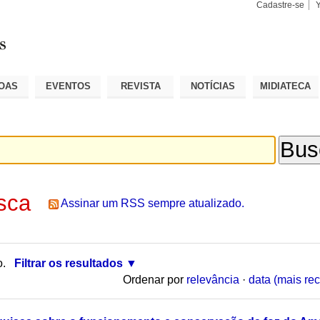
Cadastre-se
Busca
Busca
Avançad
OAS
EVENTOS
REVISTA
NOTÍCIAS
MIDIATECA
sca
Assinar um RSS sempre atualizado.
o.
Filtrar os resultados
Ordenar por
relevância
·
data (mais rec