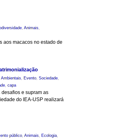
odiversidade
,
Animais
,
as aos macacos no estado de
atrimonialização
s Ambientais
,
Evento
,
Sociedade
,
ade
,
capa
s desafios e supram as
ciedade do IEA-USP realizará
ento público
,
Animais
,
Ecologia
,