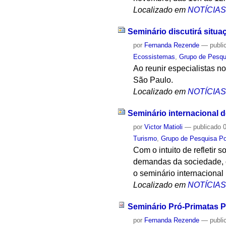
Localizado em
NOTÍCIA
Seminário discutirá situa
por
Fernanda Rezende
—
publi
Ecossistemas
,
Grupo de Pesqu
Ao reunir especialistas 
São Paulo.
Localizado em
NOTÍCIA
Seminário internacional 
por
Victor Matioli
—
publicado
0
Turismo
,
Grupo de Pesquisa Pol
Com o intuito de refletir
demandas da sociedade, o
o seminário internacional
Localizado em
NOTÍCIA
Seminário Pró-Primatas P
por
Fernanda Rezende
—
publi