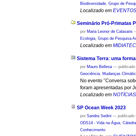
Biodiversidade
,
Grupo de Pesqu
Localizado em
EVENTO
Seminário Pró-Primatas Pa
por
Maria Leonor de Calasans
Ecologia
,
Grupo de Pesquisa A
Localizado em
MIDIATE
Sistema Terra: uma forma
por
Mauro Bellesa
—
publicado
Geociência
,
Mudanças Climáti
No evento "Conversa sobe 
foram apresentadas por Jo
Localizado em
NOTÍCIA
SP Ocean Week 2023
por
Sandra Sedini
—
publicado
ODS14 - Vida na Água
,
Cátedr
Conhecimento