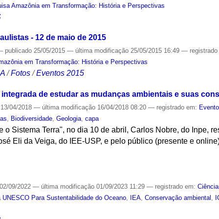
isa Amazônia em Transformação: História e Perspectivas
S
ulistas - 12 de maio de 2015
—
publicado
25/05/2015
—
última modificação
25/05/2015 16:49
— registrad
mazônia em Transformação: História e Perspectivas
CA
/
Fotos
/
Eventos 2015
 integrada de estudar as mudanças ambientais e suas con
13/04/2018
—
última modificação
16/04/2018 08:20
— registrado em:
Event
cas
,
Biodiversidade
,
Geologia
,
capa
o Sistema Terra", no dia 10 de abril, Carlos Nobre, do Inpe, 
sé Eli da Veiga, do IEE-USP, e pelo público (presente e online)
S
02/09/2022
—
última modificação
01/09/2023 11:29
— registrado em:
Ciência
a UNESCO Para Sustentabilidade do Oceano
,
IEA
,
Conservação ambiental
,
I