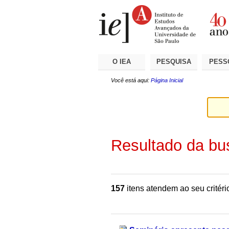
Ir
Ferramentas
Seções
para
Pessoais
o
conteúdo.
|
Ir
para
a
O IEA
PESQUISA
PESS
navegação
Você está aqui:
Página Inicial
Resultado da bu
157
itens atendem ao seu critéri