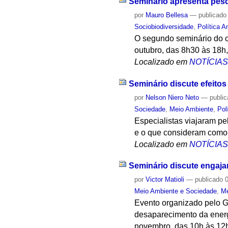
Seminário apresenta pes
por
Mauro Bellesa
—
publicado
Sociobiodiversidade
,
Política A
O segundo seminário do c
outubro, das 8h30 às 18h,
Localizado em
NOTÍCIA
Seminário discute efeito
por
Nelson Niero Neto
—
publi
Sociedade
,
Meio Ambiente
,
Pol
Especialistas viajaram p
e o que consideram como 
Localizado em
NOTÍCIA
Seminário discute engaja
por
Victor Matioli
—
publicado
0
Meio Ambiente e Sociedade
,
Me
Evento organizado pelo G
desaparecimento da energ
novembro, das 10h às 12