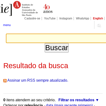
Ir
Ferramentas
para
Pessoais
o
conteúdo.
|
Cadastre-se
YouTube
Instagram
WhatsApp
English
Ir
para
menu
a
navegação
Resultado da busca
Assinar um RSS sempre atualizado.
0
itens atendem ao seu critério.
Filtrar os resultados
Ordenar por
relevância
·
data (mais recente primeiro)
·