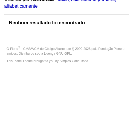
alfabeticamente
Nenhum resultado foi encontrado.
®
O
Plone
- CMS/WCM de Código Aberto
tem
©
2000-2026 pela
Fundação Plone
e
amigos. Distribuído sob a
Licença GNU GPL
.
This Plone Theme brought to you by
Simples Consultoria
.