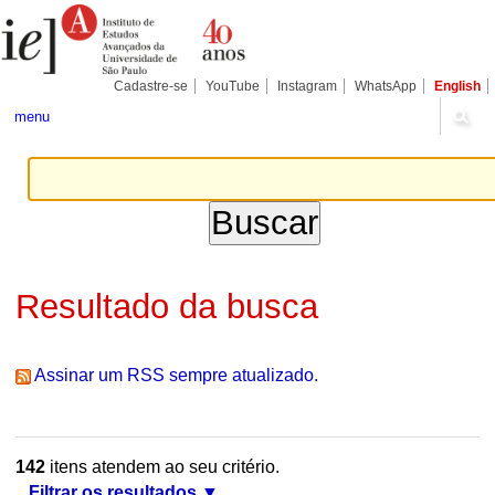
Ir
Ferramentas
Seções
para
Pessoais
o
conteúdo.
|
Cadastre-se
YouTube
Instagram
WhatsApp
English
Ir
para
menu
a
navegação
Resultado da busca
Assinar um RSS sempre atualizado.
142
itens atendem ao seu critério.
Filtrar os resultados