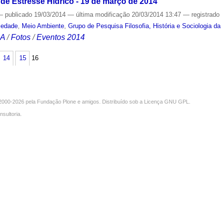
de Estresse Hídrico - 19 de março de 2014
—
publicado
19/03/2014
—
última modificação
20/03/2014 13:47
— registrad
iedade
,
Meio Ambiente
,
Grupo de Pesquisa Filosofia, História e Sociologia d
CA
/
Fotos
/
Eventos 2014
14
15
16
000-2026 pela
Fundação Plone
e amigos. Distribuído sob a
Licença GNU GPL
.
nsultoria
.