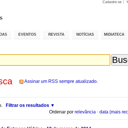
Cadastre-se
Busca
Busca
Avançad
OAS
EVENTOS
REVISTA
NOTÍCIAS
MIDIATECA
sca
Assinar um RSS sempre atualizado.
o.
Filtrar os resultados
Ordenar por
relevância
·
data (mais rec