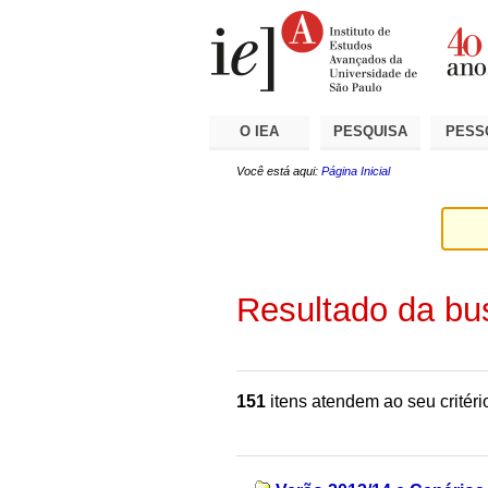
Ir
Ferramentas
Seções
para
Pessoais
o
conteúdo.
|
Ir
para
a
O IEA
PESQUISA
PESS
navegação
Você está aqui:
Página Inicial
Resultado da bu
151
itens atendem ao seu critéri