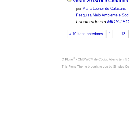
Verão 2013/14 e Cenários 
por
Maria Leonor de Calasans
Pesquisa Meio Ambiente e Soc
Localizado em
MIDIATE
« 10 itens anteriores
1
…
13
®
O
Plone
- CMS/WCM de Código Aberto
tem
©
2
This Plone Theme brought to you by
Simples Co