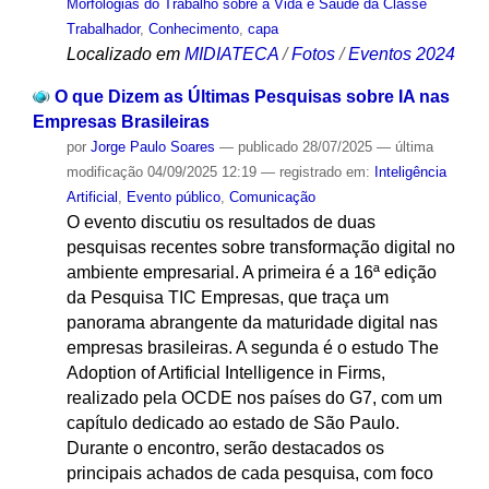
Morfologias do Trabalho sobre a Vida e Saúde da Classe
Trabalhador
,
Conhecimento
,
capa
Localizado em
MIDIATECA
/
Fotos
/
Eventos 2024
O que Dizem as Últimas Pesquisas sobre IA nas
Empresas Brasileiras
por
Jorge Paulo Soares
—
publicado
28/07/2025
—
última
modificação
04/09/2025 12:19
— registrado em:
Inteligência
Artificial
,
Evento público
,
Comunicação
O evento discutiu os resultados de duas
pesquisas recentes sobre transformação digital no
ambiente empresarial. A primeira é a 16ª edição
da Pesquisa TIC Empresas, que traça um
panorama abrangente da maturidade digital nas
empresas brasileiras. A segunda é o estudo The
Adoption of Artificial Intelligence in Firms,
realizado pela OCDE nos países do G7, com um
capítulo dedicado ao estado de São Paulo.
Durante o encontro, serão destacados os
principais achados de cada pesquisa, com foco