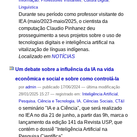
Informação
,
Professores Visitantes
,
Cultura Digital
,
Linguística
Durante seu período como professor visitante do
IEA (maio/2023-maio/2025, o cientista da
computação Claudio Pinhanez deu
prosseguimento a seus projetos sobre o uso de
tecnologias digitais e inteligência artifical na
vitalização de línguas indígenas.
Localizado em
NOTÍCIAS
Um debate sobre a influência da IA na vida
econômica e social e sobre como controlá-la
por
admin
—
publicado
17/06/2024
—
última modificação
28/01/2025 15:27
— registrado em:
Inteligência Artificial
,
Pesquisa
,
Ciência e Tecnologia
,
IA
,
Ciências Sociais
,
CT&I
o seminário "IA e a Ciência", que será realizado
no IEA no dia 21 de junho, a partir das 9h, marca o
lançamento da edição 141 da Revista USP, que
contém o dossiê "Inteligência Artificial na
Pesquisa Científica".