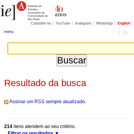
Ir
Ferramentas
Seções
para
Pessoais
o
conteúdo.
|
Cadastre-se
YouTube
Instagram
WhatsApp
English
Ir
para
menu
a
navegação
Resultado da busca
Assinar um RSS sempre atualizado.
214
itens atendem ao seu critério.
Filtrar os resultados