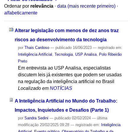
Ordenar por
relevância
·
data (mais recente primeiro)
·
alfabeticamente
Alterar legislação com menos de dez anos traz
riscos ao desenvolvimento da tecnologia
por
Thais Cardoso
—
publicado
16/06/2023
— registrado em:
Inteligência Artificial
,
Tecnologia
,
USP Analisa
,
Polo Ribeirão
Preto
Em entrevista ao USP Analisa, especialistas
discutem leis já existentes que podem ser usadas
na regulação da inteligência artificial no Brasil
Localizado em
NOTÍCIAS
A Inteligência Artificial no Mundo do Trabalho:
Impactos, Inquietudes e Desafios (Parte 1)
por
Sandra Sedini
—
publicado
02/02/2024
—
última
modificação
20/02/2025 09:28
— registrado em:
Inteligência
Artificial
,
Evento público
,
Observatório do Trabalho e da