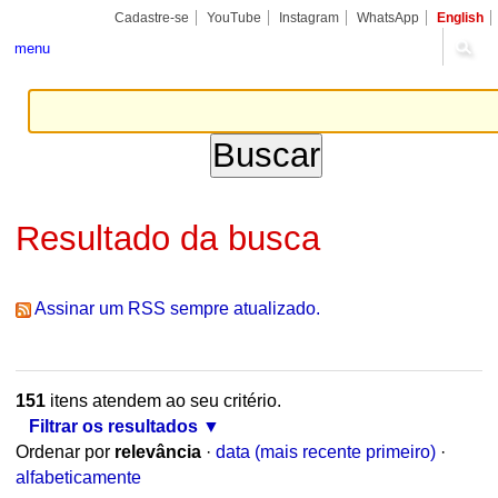
Ir
Ferramentas
Seções
Cadastre-se
YouTube
Instagram
WhatsApp
English
para
Pessoais
o
menu
conteúdo.
|
Ir
para
a
navegação
Resultado da busca
Assinar um RSS sempre atualizado.
151
itens atendem ao seu critério.
Filtrar os resultados
Ordenar por
relevância
·
data (mais recente primeiro)
·
alfabeticamente