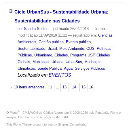
Ciclo UrbanSus - Sustentabilidade Urbana:
Sustentabilidade nas Cidades
por
Sandra Sedini
—
publicado
26/04/2018
—
última
modificação
11/09/2019 11:22
— registrado em:
Ciências
Ambientais
,
Gestão pública
,
Evento público
,
Sustentabilidade
,
Brasil
,
Meio Ambiente
,
ODS
,
Políticas
Públicas
,
Urbanismo
,
Cidades
,
Programa USP Cidades
Globais
,
Mobilidade Urbana
,
UrbanSus
,
Mudanças
Climáticas
,
Saúde Pública
,
Água
,
Serviços Públicos
Localizado em
EVENTOS
« 10 itens anteriores
1
…
13
14
15
16
®
O
Plone
- CMS/WCM de Código Aberto
tem
©
2000-2026 pela
Fundação Plone
e
amigos. Distribuído sob a
Licença GNU GPL
.
This Plone Theme brought to you by
Simples Consultoria
.