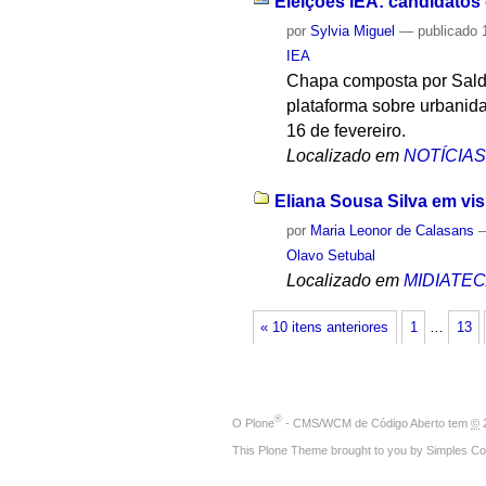
Eleições IEA: candidatos
por
Sylvia Miguel
—
publicado
1
IEA
Chapa composta por Saldi
plataforma sobre urbanid
16 de fevereiro.
Localizado em
NOTÍCIA
Eliana Sousa Silva em visi
por
Maria Leonor de Calasans
Olavo Setubal
Localizado em
MIDIATE
« 10 itens anteriores
1
…
13
®
O
Plone
- CMS/WCM de Código Aberto
tem
©
2
This Plone Theme brought to you by
Simples Co