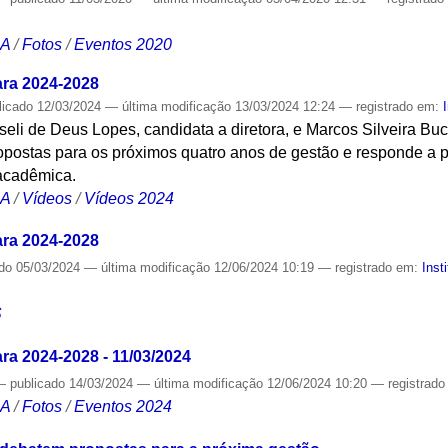
CA
/
Fotos
/
Eventos 2020
ara 2024-2028
licado
12/03/2024
—
última modificação
13/03/2024 12:24
— registrado em:
li de Deus Lopes, candidata a diretora, e Marcos Silveira Buc
propostas para os próximos quatro anos de gestão e responde a
acadêmica.
CA
/
Vídeos
/
Vídeos 2024
ara 2024-2028
ado
05/03/2024
—
última modificação
12/06/2024 10:19
— registrado em:
Inst
S
ra 2024-2028 - 11/03/2024
—
publicado
14/03/2024
—
última modificação
12/06/2024 10:20
— registrad
CA
/
Fotos
/
Eventos 2024