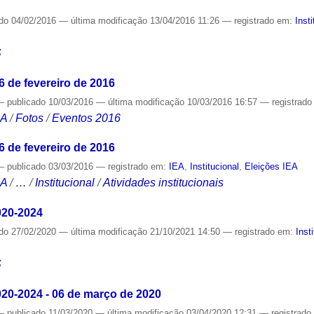
ado
04/02/2016
—
última modificação
13/04/2016 11:26
— registrado em:
Inst
S
6 de fevereiro de 2016
—
publicado
10/03/2016
—
última modificação
10/03/2016 16:57
— registrad
CA
/
Fotos
/
Eventos 2016
6 de fevereiro de 2016
—
publicado
03/03/2016
— registrado em:
IEA
,
Institucional
,
Eleições IEA
CA
/
…
/
Institucional
/
Atividades institucionais
020-2024
ado
27/02/2020
—
última modificação
21/10/2021 14:50
— registrado em:
Inst
S
020-2024 - 06 de março de 2020
—
publicado
11/03/2020
—
última modificação
03/04/2020 12:31
— registrad