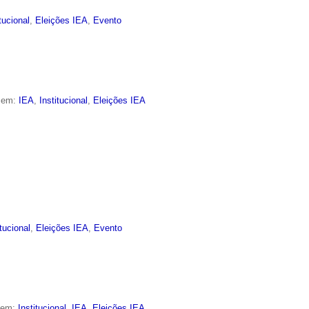
itucional
,
Eleições IEA
,
Evento
o em:
IEA
,
Institucional
,
Eleições IEA
itucional
,
Eleições IEA
,
Evento
o em:
Institucional
,
IEA
,
Eleições IEA
,