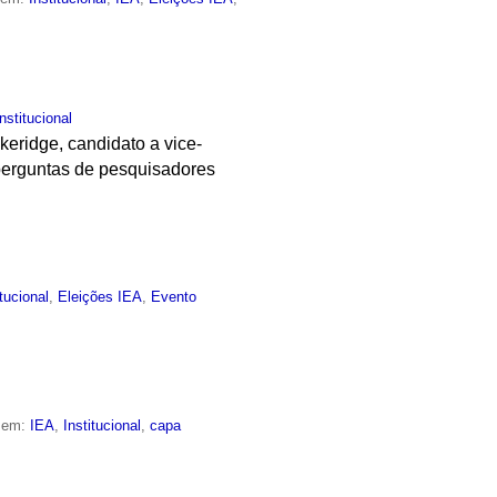
Institucional
keridge, candidato a vice-
 perguntas de pesquisadores
itucional
,
Eleições IEA
,
Evento
o em:
IEA
,
Institucional
,
capa