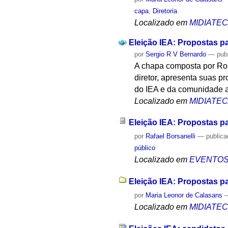
capa
,
Diretoria
Localizado em
MIDIATE
Eleição IEA: Propostas p
por
Sergio R V Bernardo
—
pub
A chapa composta por Rose
diretor, apresenta suas 
do IEA e da comunidade 
Localizado em
MIDIATE
Eleição IEA: Propostas p
por
Rafael Borsanelli
—
public
público
Localizado em
EVENTO
Eleição IEA: Propostas pa
por
Maria Leonor de Calasans
Localizado em
MIDIATE