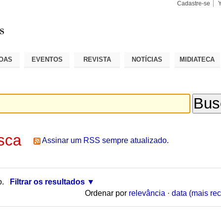
Cadastre-se
Busca
Busca
Avançad
OAS
EVENTOS
REVISTA
NOTÍCIAS
MIDIATECA
sca
Assinar um RSS sempre atualizado.
o.
Filtrar os resultados
Ordenar por
relevância
·
data (mais rec