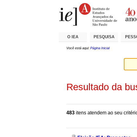
Ir
Ferramentas
Seções
para
Pessoais
o
conteúdo.
|
Ir
para
a
O IEA
PESQUISA
PESS
navegação
Você está aqui:
Página Inicial
Resultado da bu
483
itens atendem ao seu critéri