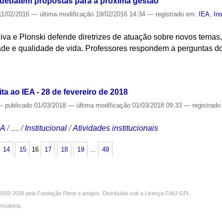
 debatem propostas para a próxima gestão
1/02/2016
—
última modificação
19/02/2016 14:34
— registrado em:
IEA
,
Ins
va e Plonski defende diretrizes de atuação sobre novos temas,
ade e qualidade de vida. Professores respondem a perguntas do
S
ta ao IEA - 28 de fevereiro de 2018
—
publicado
01/03/2018
—
última modificação
01/03/2018 09:33
— registrad
CA
/
…
/
Institucional
/
Atividades institucionais
14
15
16
17
18
19
…
49
000-2026 pela
Fundação Plone
e amigos. Distribuído sob a
Licença GNU GPL
.
nsultoria
.