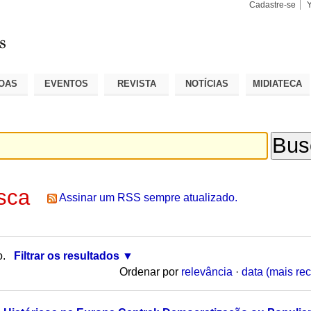
Cadastre-se
Busca
Busca
Avançad
OAS
EVENTOS
REVISTA
NOTÍCIAS
MIDIATECA
sca
Assinar um RSS sempre atualizado.
o.
Filtrar os resultados
Ordenar por
relevância
·
data (mais rec