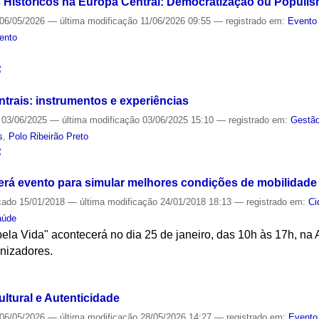
 Históricos na Europa Central: Democratização ou Populi
06/05/2026
—
última modificação
11/06/2026 09:55
— registrado em:
Evento 
ento
S
trais: instrumentos e experiências
03/06/2025
—
última modificação
03/06/2025 15:10
— registrado em:
Gestão
s
,
Polo Ribeirão Preto
S
rá evento para simular melhores condições de mobilidade
cado
15/01/2018
—
última modificação
24/01/2018 18:13
— registrado em:
Ci
aúde
ela Vida" acontecerá no dia 25 de janeiro, das 10h às 17h, na 
anizadores.
S
ltural e Autenticidade
06/05/2026
—
última modificação
28/05/2026 14:27
— registrado em:
Evento