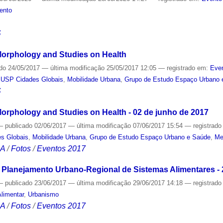
ento
S
orphology and Studies on Health
ado
24/05/2017
—
última modificação
25/05/2017 12:05
— registrado em:
Even
 USP Cidades Globais
,
Mobilidade Urbana
,
Grupo de Estudo Espaço Urbano 
S
rphology and Studies on Health - 02 de junho de 2017
—
publicado
02/06/2017
—
última modificação
07/06/2017 15:54
— registrad
s Globais
,
Mobilidade Urbana
,
Grupo de Estudo Espaço Urbano e Saúde
,
Me
CA
/
Fotos
/
Eventos 2017
Planejamento Urbano-Regional de Sistemas Alimentares - 
—
publicado
23/06/2017
—
última modificação
29/06/2017 14:18
— registrad
limentar
,
Urbanismo
CA
/
Fotos
/
Eventos 2017