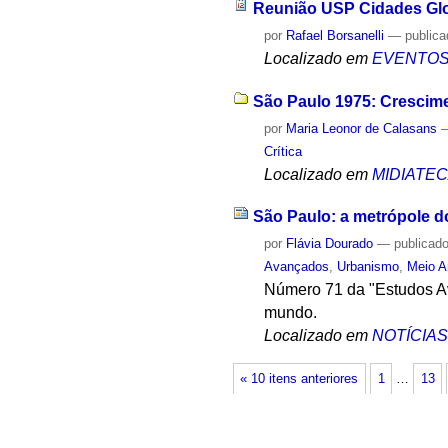
Reunião USP Cidades Gl
por
Rafael Borsanelli
—
public
Localizado em
EVENTO
São Paulo 1975: Crescime
por
Maria Leonor de Calasans
Crítica
Localizado em
MIDIATE
São Paulo: a metrópole 
por
Flávia Dourado
—
publicad
Avançados
,
Urbanismo
,
Meio A
Número 71 da "Estudos Av
mundo.
Localizado em
NOTÍCIA
« 10 itens anteriores
1
…
13