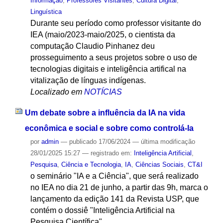
Informação
,
Professores Visitantes
,
Cultura Digital
,
Linguística
Durante seu período como professor visitante do
IEA (maio/2023-maio/2025, o cientista da
computação Claudio Pinhanez deu
prosseguimento a seus projetos sobre o uso de
tecnologias digitais e inteligência artifical na
vitalização de línguas indígenas.
Localizado em
NOTÍCIAS
Um debate sobre a influência da IA na vida
econômica e social e sobre como controlá-la
por
admin
—
publicado
17/06/2024
—
última modificação
28/01/2025 15:27
— registrado em:
Inteligência Artificial
,
Pesquisa
,
Ciência e Tecnologia
,
IA
,
Ciências Sociais
,
CT&I
o seminário "IA e a Ciência", que será realizado
no IEA no dia 21 de junho, a partir das 9h, marca o
lançamento da edição 141 da Revista USP, que
contém o dossiê "Inteligência Artificial na
Pesquisa Científica".