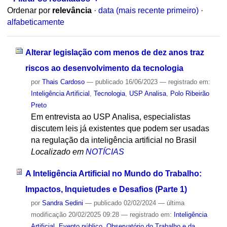
Ordenar por
relevância
·
data (mais recente primeiro)
·
alfabeticamente
Alterar legislação com menos de dez anos traz
riscos ao desenvolvimento da tecnologia
por
Thais Cardoso
—
publicado
16/06/2023
— registrado em:
Inteligência Artificial
,
Tecnologia
,
USP Analisa
,
Polo Ribeirão
Preto
Em entrevista ao USP Analisa, especialistas
discutem leis já existentes que podem ser usadas
na regulação da inteligência artificial no Brasil
Localizado em
NOTÍCIAS
A Inteligência Artificial no Mundo do Trabalho:
Impactos, Inquietudes e Desafios (Parte 1)
por
Sandra Sedini
—
publicado
02/02/2024
—
última
modificação
20/02/2025 09:28
— registrado em:
Inteligência
Artificial
,
Evento público
,
Observatório do Trabalho e da