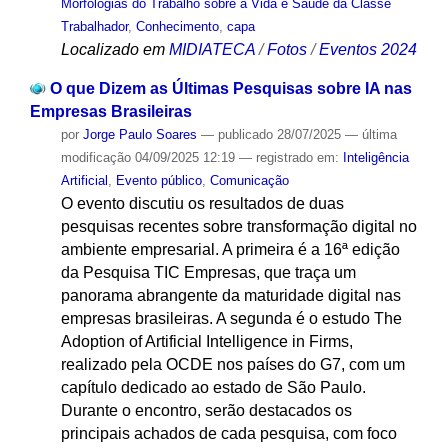
Morfologias do Trabalho sobre a Vida e Saúde da Classe
Trabalhador
,
Conhecimento
,
capa
Localizado em
MIDIATECA
/
Fotos
/
Eventos 2024
O que Dizem as Últimas Pesquisas sobre IA nas
Empresas Brasileiras
por
Jorge Paulo Soares
—
publicado
28/07/2025
—
última
modificação
04/09/2025 12:19
— registrado em:
Inteligência
Artificial
,
Evento público
,
Comunicação
O evento discutiu os resultados de duas
pesquisas recentes sobre transformação digital no
ambiente empresarial. A primeira é a 16ª edição
da Pesquisa TIC Empresas, que traça um
panorama abrangente da maturidade digital nas
empresas brasileiras. A segunda é o estudo The
Adoption of Artificial Intelligence in Firms,
realizado pela OCDE nos países do G7, com um
capítulo dedicado ao estado de São Paulo.
Durante o encontro, serão destacados os
principais achados de cada pesquisa, com foco