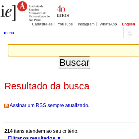
Ir
Ferramentas
Seções
para
Pessoais
o
conteúdo.
|
Cadastre-se
YouTube
Instagram
WhatsApp
English
Ir
para
menu
a
navegação
Resultado da busca
Assinar um RSS sempre atualizado.
214
itens atendem ao seu critério.
Filtrar os resultados