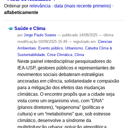
Ordenar por
relevância
·
data (mais recente primeiro)
·
alfabeticamente
Saúde e Clima
por
Jorge Paulo Soares
—
publicado
14/08/2025
—
última
modificação
03/09/2025 15:49
— registrado em:
Ciencias
Ambientais
,
Evento público
,
Urbanismo
,
Cátedra Clima &
Sustentabilidade
,
Crise Climática
,
Clima
Neste painel interdisciplinar pesquisadores do
IEA‑USP, gestores públicos e representantes de
movimentos sociais debateram estratégias
ancoradas em ciência, solidariedade e compaixão
para a mitigação dos efeitos das mudanças
climáticas. O encontro propôs que a cidade seja
vista como um organismo vivo, com “DNA”
(planos diretores), “epigenoma” (políticas e
cultura) e um “metabolismo” que, sob estresse
climático, desenvolve a síndrome da
multidisfunção urbana: poluição atmosférica,