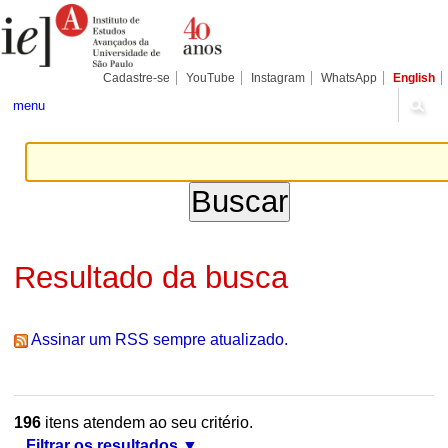
Ir
Ferramentas
Seções
para
Pessoais
o
conteúdo.
|
Cadastre-se
YouTube
Instagram
WhatsApp
English
Ir
para
menu
a
navegação
Resultado da busca
Assinar um RSS sempre atualizado.
196
itens atendem ao seu critério.
Filtrar os resultados