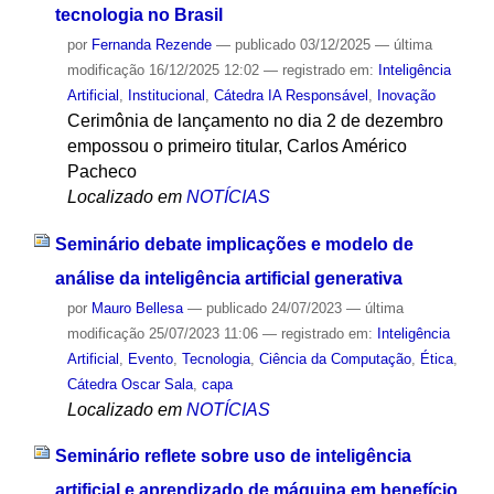
tecnologia no Brasil
por
Fernanda Rezende
—
publicado
03/12/2025
—
última
modificação
16/12/2025 12:02
— registrado em:
Inteligência
Artificial
,
Institucional
,
Cátedra IA Responsável
,
Inovação
Cerimônia de lançamento no dia 2 de dezembro
empossou o primeiro titular, Carlos Américo
Pacheco
Localizado em
NOTÍCIAS
Seminário debate implicações e modelo de
análise da inteligência artificial generativa
por
Mauro Bellesa
—
publicado
24/07/2023
—
última
modificação
25/07/2023 11:06
— registrado em:
Inteligência
Artificial
,
Evento
,
Tecnologia
,
Ciência da Computação
,
Ética
,
Cátedra Oscar Sala
,
capa
Localizado em
NOTÍCIAS
Seminário reflete sobre uso de inteligência
artificial e aprendizado de máquina em benefício