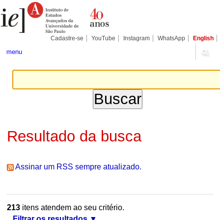
Ir
Ferramentas
Seções
para
Pessoais
o
conteúdo.
|
Cadastre-se
YouTube
Instagram
WhatsApp
English
Ir
para
menu
a
navegação
Resultado da busca
Assinar um RSS sempre atualizado.
213
itens atendem ao seu critério.
Filtrar os resultados