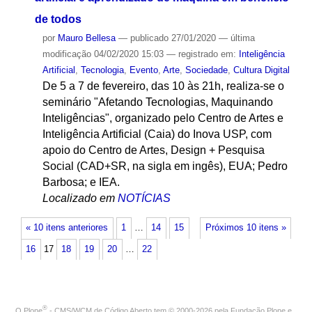
de todos
por
Mauro Bellesa
—
publicado
27/01/2020
—
última
modificação
04/02/2020 15:03
— registrado em:
Inteligência
Artificial
,
Tecnologia
,
Evento
,
Arte
,
Sociedade
,
Cultura Digital
De 5 a 7 de fevereiro, das 10 às 21h, realiza-se o
seminário "Afetando Tecnologias, Maquinando
Inteligências", organizado pelo Centro de Artes e
Inteligência Artificial (Caia) do Inova USP, com
apoio do Centro de Artes, Design + Pesquisa
Social (CAD+SR, na sigla em ingês), EUA; Pedro
Barbosa; e IEA.
Localizado em
NOTÍCIAS
« 10 itens anteriores
1
…
14
15
Próximos 10 itens »
16
17
18
19
20
…
22
®
O
Plone
- CMS/WCM de Código Aberto
tem
©
2000-2026 pela
Fundação Plone
e