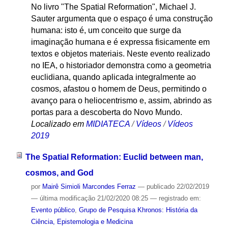
No livro "The Spatial Reformation", Michael J.
Sauter argumenta que o espaço é uma construção
humana: isto é, um conceito que surge da
imaginação humana e é expressa fisicamente em
textos e objetos materiais. Neste evento realizado
no IEA, o historiador demonstra como a geometria
euclidiana, quando aplicada integralmente ao
cosmos, afastou o homem de Deus, permitindo o
avanço para o heliocentrismo e, assim, abrindo as
portas para a descoberta do Novo Mundo.
Localizado em
MIDIATECA
/
Vídeos
/
Vídeos
2019
The Spatial Reformation: Euclid between man,
cosmos, and God
por
Mairê Simioli Marcondes Ferraz
—
publicado
22/02/2019
—
última modificação
21/02/2020 08:25
— registrado em:
Evento público
,
Grupo de Pesquisa Khronos: História da
Ciência, Epistemologia e Medicina