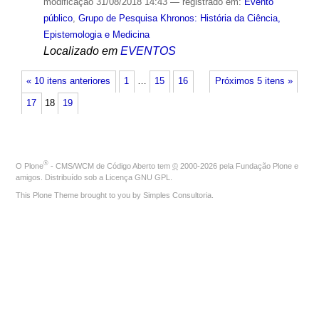
modificação
31/08/2018 14:43
— registrado em:
Evento
público
,
Grupo de Pesquisa Khronos: História da Ciência,
Epistemologia e Medicina
Localizado em
EVENTOS
« 10 itens anteriores
1
…
15
16
Próximos 5 itens »
17
18
19
®
O
Plone
- CMS/WCM de Código Aberto
tem
©
2000-2026 pela
Fundação Plone
e
amigos. Distribuído sob a
Licença GNU GPL
.
This Plone Theme brought to you by
Simples Consultoria
.