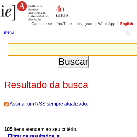
Ir
Ferramentas
Seções
para
Pessoais
o
conteúdo.
|
Cadastre-se
YouTube
Instagram
WhatsApp
English
Ir
para
menu
a
navegação
Resultado da busca
Assinar um RSS sempre atualizado.
185
itens atendem ao seu critério.
Filtrar os resultados