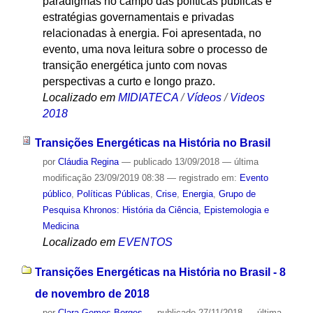
paradigmas no campo das políticas públicas e
estratégias governamentais e privadas
relacionadas à energia. Foi apresentada, no
evento, uma nova leitura sobre o processo de
transição energética junto com novas
perspectivas a curto e longo prazo.
Localizado em
MIDIATECA
/
Vídeos
/
Videos
2018
Transições Energéticas na História no Brasil
por
Cláudia Regina
—
publicado
13/09/2018
—
última
modificação
23/09/2019 08:38
— registrado em:
Evento
público
,
Políticas Públicas
,
Crise
,
Energia
,
Grupo de
Pesquisa Khronos: História da Ciência, Epistemologia e
Medicina
Localizado em
EVENTOS
Transições Energéticas na História no Brasil - 8
de novembro de 2018
por
Clara Gomes Borges
—
publicado
27/11/2018
—
última