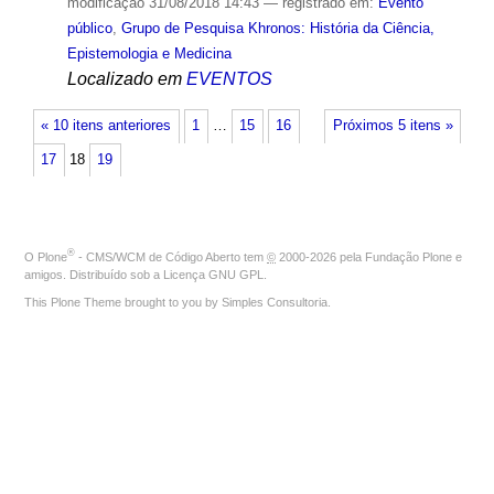
modificação
31/08/2018 14:43
— registrado em:
Evento
público
,
Grupo de Pesquisa Khronos: História da Ciência,
Epistemologia e Medicina
Localizado em
EVENTOS
« 10 itens anteriores
1
…
15
16
Próximos 5 itens »
17
18
19
®
O
Plone
- CMS/WCM de Código Aberto
tem
©
2000-2026 pela
Fundação Plone
e
amigos. Distribuído sob a
Licença GNU GPL
.
This Plone Theme brought to you by
Simples Consultoria
.