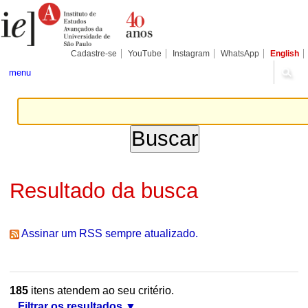
Ir
Ferramentas
Seções
para
Pessoais
o
conteúdo.
|
Cadastre-se
YouTube
Instagram
WhatsApp
English
Ir
para
menu
a
navegação
Resultado da busca
Assinar um RSS sempre atualizado.
185
itens atendem ao seu critério.
Filtrar os resultados