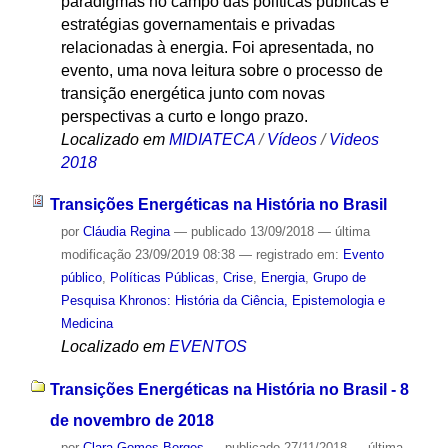
paradigmas no campo das políticas públicas e
estratégias governamentais e privadas
relacionadas à energia. Foi apresentada, no
evento, uma nova leitura sobre o processo de
transição energética junto com novas
perspectivas a curto e longo prazo.
Localizado em
MIDIATECA
/
Vídeos
/
Videos
2018
Transições Energéticas na História no Brasil
por
Cláudia Regina
—
publicado
13/09/2018
—
última
modificação
23/09/2019 08:38
— registrado em:
Evento
público
,
Políticas Públicas
,
Crise
,
Energia
,
Grupo de
Pesquisa Khronos: História da Ciência, Epistemologia e
Medicina
Localizado em
EVENTOS
Transições Energéticas na História no Brasil - 8
de novembro de 2018
por
Clara Gomes Borges
—
publicado
27/11/2018
—
última