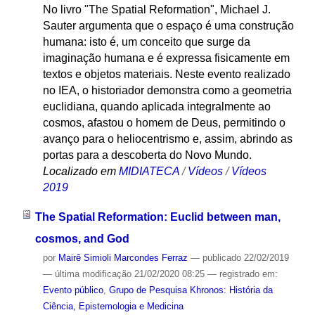
No livro "The Spatial Reformation", Michael J.
Sauter argumenta que o espaço é uma construção
humana: isto é, um conceito que surge da
imaginação humana e é expressa fisicamente em
textos e objetos materiais. Neste evento realizado
no IEA, o historiador demonstra como a geometria
euclidiana, quando aplicada integralmente ao
cosmos, afastou o homem de Deus, permitindo o
avanço para o heliocentrismo e, assim, abrindo as
portas para a descoberta do Novo Mundo.
Localizado em
MIDIATECA
/
Vídeos
/
Vídeos
2019
The Spatial Reformation: Euclid between man,
cosmos, and God
por
Mairê Simioli Marcondes Ferraz
—
publicado
22/02/2019
—
última modificação
21/02/2020 08:25
— registrado em:
Evento público
,
Grupo de Pesquisa Khronos: História da
Ciência, Epistemologia e Medicina