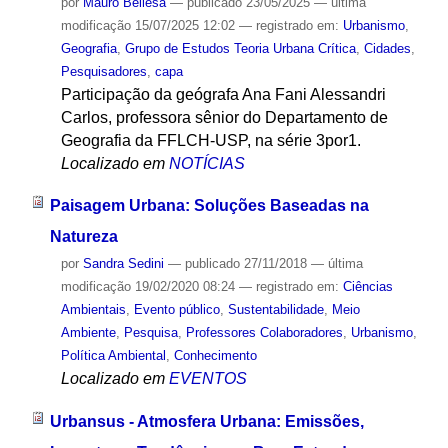
por
Mauro Bellesa
—
publicado
23/05/2025
—
última
modificação
15/07/2025 12:02
— registrado em:
Urbanismo
,
Geografia
,
Grupo de Estudos Teoria Urbana Crítica
,
Cidades
,
Pesquisadores
,
capa
Participação da geógrafa Ana Fani Alessandri
Carlos, professora sênior do Departamento de
Geografia da FFLCH-USP, na série 3por1.
Localizado em
NOTÍCIAS
Paisagem Urbana: Soluções Baseadas na
Natureza
por
Sandra Sedini
—
publicado
27/11/2018
—
última
modificação
19/02/2020 08:24
— registrado em:
Ciências
Ambientais
,
Evento público
,
Sustentabilidade
,
Meio
Ambiente
,
Pesquisa
,
Professores Colaboradores
,
Urbanismo
,
Política Ambiental
,
Conhecimento
Localizado em
EVENTOS
Urbansus - Atmosfera Urbana: Emissões,