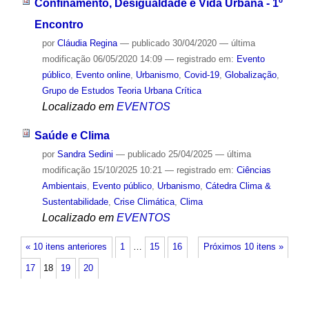
Confinamento, Desigualdade e Vida Urbana - 1º
Encontro
por
Cláudia Regina
—
publicado
30/04/2020
—
última
modificação
06/05/2020 14:09
— registrado em:
Evento
público
,
Evento online
,
Urbanismo
,
Covid-19
,
Globalização
,
Grupo de Estudos Teoria Urbana Crítica
Localizado em
EVENTOS
Saúde e Clima
por
Sandra Sedini
—
publicado
25/04/2025
—
última
modificação
15/10/2025 10:21
— registrado em:
Ciências
Ambientais
,
Evento público
,
Urbanismo
,
Cátedra Clima &
Sustentabilidade
,
Crise Climática
,
Clima
Localizado em
EVENTOS
« 10 itens anteriores
1
…
15
16
Próximos 10 itens »
17
18
19
20