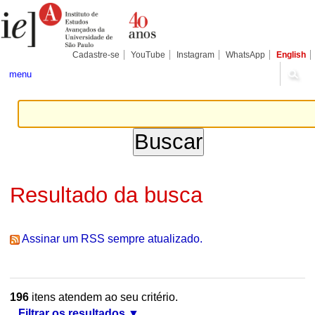
Ir
Ferramentas
Seções
para
Pessoais
o
conteúdo.
|
Cadastre-se
YouTube
Instagram
WhatsApp
English
Ir
para
menu
a
navegação
Resultado da busca
Assinar um RSS sempre atualizado.
196
itens atendem ao seu critério.
Filtrar os resultados