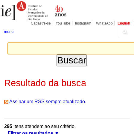
Ir
Ferramentas
Seções
para
Pessoais
o
conteúdo.
|
Cadastre-se
YouTube
Instagram
WhatsApp
English
Ir
para
menu
a
navegação
Resultado da busca
Assinar um RSS sempre atualizado.
295
itens atendem ao seu critério.
Filtrar os resultados