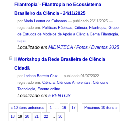
Filantropia’ - Filantropia no Ecossistema
Brasileiro da Ciência - 24/11/2025
por
Maria Leonor de Calasans
—
publicado
26/11/2025
—
registrado em:
Políticas Públicas
,
Ciência
,
Filantropia
,
Grupo
de Estudos de Modelos de Apoio à Ciência Gema Filantropia
,
capa
Localizado em
MIDIATECA
/
Fotos
/
Eventos 2025
II Workshop da Rede Brasileira de Ciência
Cidadã
por
Larissa Barreto Cruz
—
publicado
01/07/2022
—
registrado em:
Ciência
,
Ciências Ambientais
,
Ciência e
Tecnologia
,
Evento online
Localizado em
EVENTOS
« 10 itens anteriores
1
…
16
17
Próximos 10 itens »
18
19
20
21
22
…
30