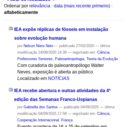
Ordenar por
relevância
·
data (mais recente primeiro)
·
alfabeticamente
IEA expõe réplicas de fósseis em instalação
sobre evolução humana
por
Nelson Niero Neto
—
publicado
27/02/2020
—
última
modificação
24/08/2020 14:39
— registrado em:
Ciência
,
Professores Seniores
,
Paleoantropologia
,
Teoria da Evolução
Com curadoria do paleoantropólogo Walter
Neves, exposição é aberta ao público
Localizado em
NOTÍCIAS
IEA recebe abertura e outras atividades da 4ª
edição das Semanas Franco-Uspianas
por
Gabriella dos Santos
—
publicado
04/09/2025
—
última
modificação
04/09/2025 17:58
— registrado em:
Ciência
,
Cooperação Internacional
,
França
Evento acontece de 16 a 25 de setembro em