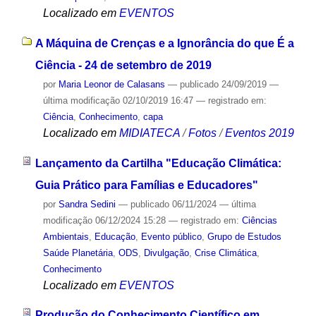
Localizado em
EVENTOS
A Máquina de Crenças e a Ignorância do que É a
Ciência - 24 de setembro de 2019
por
Maria Leonor de Calasans
—
publicado
24/09/2019
—
última modificação
02/10/2019 16:47
— registrado em:
Ciência
,
Conhecimento
,
capa
Localizado em
MIDIATECA
/
Fotos
/
Eventos 2019
Lançamento da Cartilha "Educação Climática:
Guia Prático para Famílias e Educadores"
por
Sandra Sedini
—
publicado
06/11/2024
—
última
modificação
06/12/2024 15:28
— registrado em:
Ciências
Ambientais
,
Educação
,
Evento público
,
Grupo de Estudos
Saúde Planetária
,
ODS
,
Divulgação
,
Crise Climática
,
Conhecimento
Localizado em
EVENTOS
Produção do Conhecimento Científico em