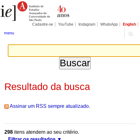
Ir
Ferramentas
Seções
para
Pessoais
o
conteúdo.
|
Cadastre-se
YouTube
Instagram
WhatsApp
English
Ir
para
menu
a
navegação
Resultado da busca
Assinar um RSS sempre atualizado.
298
itens atendem ao seu critério.
Filtrar os resultados