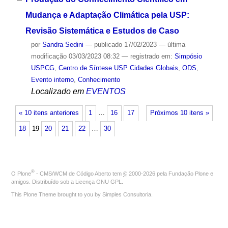
Mudança e Adaptação Climática pela USP:
Revisão Sistemática e Estudos de Caso
por
Sandra Sedini
—
publicado
17/02/2023
—
última
modificação
03/03/2023 08:32
— registrado em:
Simpósio
USPCG
,
Centro de Síntese USP Cidades Globais
,
ODS
,
Evento interno
,
Conhecimento
Localizado em
EVENTOS
« 10 itens anteriores
1
…
16
17
Próximos 10 itens »
18
19
20
21
22
…
30
®
O
Plone
- CMS/WCM de Código Aberto
tem
©
2000-2026 pela
Fundação Plone
e
amigos. Distribuído sob a
Licença GNU GPL
.
This Plone Theme brought to you by
Simples Consultoria
.