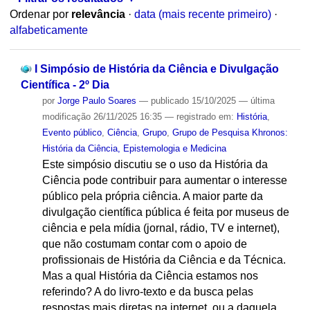
Ordenar por
relevância
·
data (mais recente primeiro)
·
alfabeticamente
I Simpósio de História da Ciência e Divulgação
Científica - 2º Dia
por
Jorge Paulo Soares
—
publicado
15/10/2025
—
última
modificação
26/11/2025 16:35
— registrado em:
História
,
Evento público
,
Ciência
,
Grupo
,
Grupo de Pesquisa Khronos:
História da Ciência, Epistemologia e Medicina
Este simpósio discutiu se o uso da História da
Ciência pode contribuir para aumentar o interesse
público pela própria ciência. A maior parte da
divulgação científica pública é feita por museus de
ciência e pela mídia (jornal, rádio, TV e internet),
que não costumam contar com o apoio de
profissionais de História da Ciência e da Técnica.
Mas a qual História da Ciência estamos nos
referindo? A do livro-texto e da busca pelas
respostas mais diretas na internet, ou a daquela