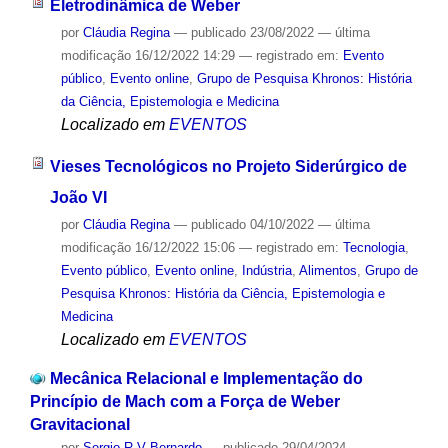
Eletrodinâmica de Weber
por
Cláudia Regina
—
publicado
23/08/2022
—
última
modificação
16/12/2022 14:29
— registrado em:
Evento
público
,
Evento online
,
Grupo de Pesquisa Khronos: História
da Ciência, Epistemologia e Medicina
Localizado em
EVENTOS
Vieses Tecnológicos no Projeto Siderúrgico de
João VI
por
Cláudia Regina
—
publicado
04/10/2022
—
última
modificação
16/12/2022 15:06
— registrado em:
Tecnologia
,
Evento público
,
Evento online
,
Indústria
,
Alimentos
,
Grupo de
Pesquisa Khronos: História da Ciência, Epistemologia e
Medicina
Localizado em
EVENTOS
Mecânica Relacional e Implementação do
Princípio de Mach com a Força de Weber
Gravitacional
por
Sergio R V Bernardo
—
publicado
29/04/2024
—