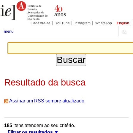
Ir
Ferramentas
Seções
para
Pessoais
o
conteúdo.
|
Cadastre-se
YouTube
Instagram
WhatsApp
English
Ir
para
menu
a
navegação
Resultado da busca
Assinar um RSS sempre atualizado.
185
itens atendem ao seu critério.
Filtrar os resultados