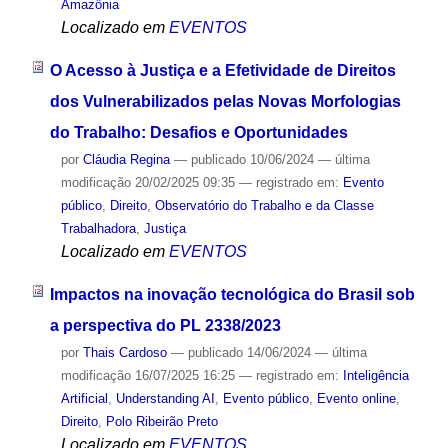
Amazônia
Localizado em
EVENTOS
O Acesso à Justiça e a Efetividade de Direitos
dos Vulnerabilizados pelas Novas Morfologias
do Trabalho: Desafios e Oportunidades
por
Cláudia Regina
—
publicado
10/06/2024
—
última
modificação
20/02/2025 09:35
— registrado em:
Evento
público
,
Direito
,
Observatório do Trabalho e da Classe
Trabalhadora
,
Justiça
Localizado em
EVENTOS
Impactos na inovação tecnológica do Brasil sob
a perspectiva do PL 2338/2023
por
Thais Cardoso
—
publicado
14/06/2024
—
última
modificação
16/07/2025 16:25
— registrado em:
Inteligência
Artificial
,
Understanding AI
,
Evento público
,
Evento online
,
Direito
,
Polo Ribeirão Preto
Localizado em
EVENTOS