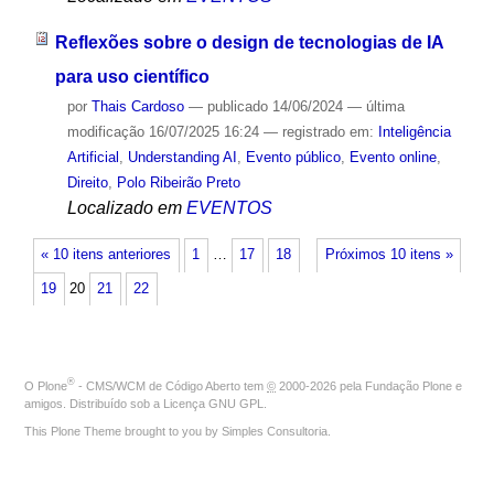
Reflexões sobre o design de tecnologias de IA
para uso científico
por
Thais Cardoso
—
publicado
14/06/2024
—
última
modificação
16/07/2025 16:24
— registrado em:
Inteligência
Artificial
,
Understanding AI
,
Evento público
,
Evento online
,
Direito
,
Polo Ribeirão Preto
Localizado em
EVENTOS
« 10 itens anteriores
1
…
17
18
Próximos 10 itens »
19
20
21
22
®
O
Plone
- CMS/WCM de Código Aberto
tem
©
2000-2026 pela
Fundação Plone
e
amigos. Distribuído sob a
Licença GNU GPL
.
This Plone Theme brought to you by
Simples Consultoria
.