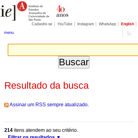
Ir
Ferramentas
Seções
para
Pessoais
o
conteúdo.
|
Cadastre-se
YouTube
Instagram
WhatsApp
English
Ir
para
menu
a
navegação
Resultado da busca
Assinar um RSS sempre atualizado.
214
itens atendem ao seu critério.
Filtrar os resultados