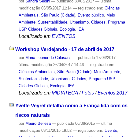
por
Sandra Sedini
—
publicado
30/03/2017
—
última
modificação
03/05/2017 11:14
— registrado em:
Ciências
Ambientais
,
São Paulo (Cidade)
,
Evento público
,
Meio
Ambiente
,
Sustentabilidade
,
Urbanismo
,
Cidades
,
Programa
USP Cidades Globais
,
Ecologia
,
IEA
Localizado em
EVENTOS
Workshop Verdejando - 17 de abril de 2017
por
Maria Leonor de Calasans
—
publicado
17/04/2017
—
última modificação
26/04/2017 14:46
— registrado em:
Ciências Ambientais
,
São Paulo (Cidade)
,
Meio Ambiente
,
Sustentabilidade
,
Urbanismo
,
Cidades
,
Programa USP
Cidades Globais
,
Ecologia
,
IEA
Localizado em
MIDIATECA
/
Fotos
/
Eventos 2017
Yvette Veyret detalha como a França lida com os
riscos naturais
por
Mauro Bellesa
—
publicado
06/08/2015
—
última
modificação
09/11/2015 19:52
— registrado em:
Evento
,