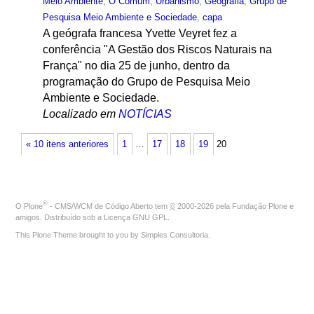
Meio Ambiente
,
O Comum
,
Urbanismo
,
Geografia
,
Grupo de
Pesquisa Meio Ambiente e Sociedade
,
capa
A geógrafa francesa Yvette Veyret fez a
conferência "A Gestão dos Riscos Naturais na
França" no dia 25 de junho, dentro da
programação do Grupo de Pesquisa Meio
Ambiente e Sociedade.
Localizado em
NOTÍCIAS
« 10 itens anteriores
1
…
17
18
19
20
®
O
Plone
- CMS/WCM de Código Aberto
tem
©
2000-2026 pela
Fundação Plone
e
amigos. Distribuído sob a
Licença GNU GPL
.
This Plone Theme brought to you by
Simples Consultoria
.