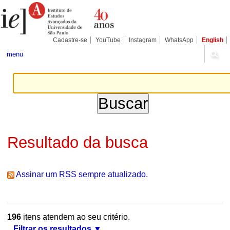
Ir
Ferramentas
Seções
para
Pessoais
o
conteúdo.
|
Cadastre-se
YouTube
Instagram
WhatsApp
English
Ir
para
menu
a
navegação
Resultado da busca
Assinar um RSS sempre atualizado.
196
itens atendem ao seu critério.
Filtrar os resultados