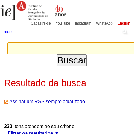
Ir
Ferramentas
Seções
para
Pessoais
o
conteúdo.
|
Cadastre-se
YouTube
Instagram
WhatsApp
English
Ir
para
menu
a
navegação
Resultado da busca
Assinar um RSS sempre atualizado.
330
itens atendem ao seu critério.
Filtrar os resultados