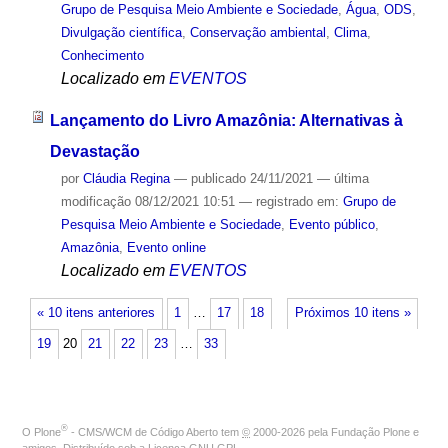
Grupo de Pesquisa Meio Ambiente e Sociedade
,
Água
,
ODS
,
Divulgação científica
,
Conservação ambiental
,
Clima
,
Conhecimento
Localizado em
EVENTOS
Lançamento do Livro Amazônia: Alternativas à
Devastação
por
Cláudia Regina
—
publicado
24/11/2021
—
última
modificação
08/12/2021 10:51
— registrado em:
Grupo de
Pesquisa Meio Ambiente e Sociedade
,
Evento público
,
Amazônia
,
Evento online
Localizado em
EVENTOS
« 10 itens anteriores
1
…
17
18
Próximos 10 itens »
19
20
21
22
23
…
33
®
O
Plone
- CMS/WCM de Código Aberto
tem
©
2000-2026 pela
Fundação Plone
e