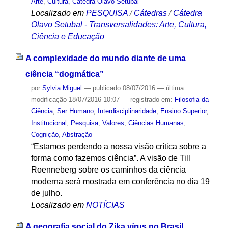
Arte
,
Cultura
,
Cátedra Olavo Setubal
Localizado em
PESQUISA
/
Cátedras
/
Cátedra
Olavo Setubal - Transversalidades: Arte, Cultura,
Ciência e Educação
A complexidade do mundo diante de uma
ciência “dogmática”
por
Sylvia Miguel
—
publicado
08/07/2016
—
última
modificação
18/07/2016 10:07
— registrado em:
Filosofia da
Ciência
,
Ser Humano
,
Interdisciplinaridade
,
Ensino Superior
,
Institucional
,
Pesquisa
,
Valores
,
Ciências Humanas
,
Cognição
,
Abstração
“Estamos perdendo a nossa visão crítica sobre a
forma como fazemos ciência”. A visão de Till
Roenneberg sobre os caminhos da ciência
moderna será mostrada em conferência no dia 19
de julho.
Localizado em
NOTÍCIAS
A geografia social do Zika vírus no Brasil