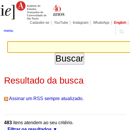
Ir
Ferramentas
Seções
para
Pessoais
o
conteúdo.
|
Cadastre-se
YouTube
Instagram
WhatsApp
English
Ir
para
menu
a
navegação
Resultado da busca
Assinar um RSS sempre atualizado.
483
itens atendem ao seu critério.
Filtrar os resultados