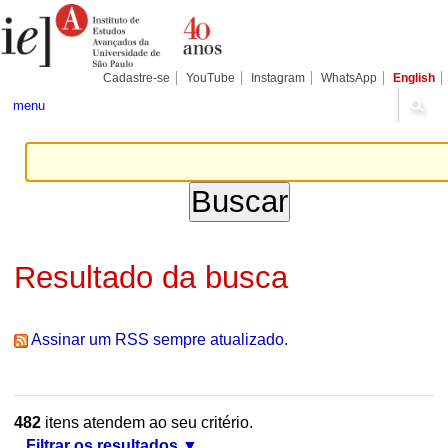
Ir
Ferramentas
Seções
para
Pessoais
o
conteúdo.
|
Cadastre-se
YouTube
Instagram
WhatsApp
English
Ir
para
menu
a
navegação
Resultado da busca
Assinar um RSS sempre atualizado.
482
itens atendem ao seu critério.
Filtrar os resultados