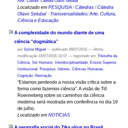
Arte
,
Cultura
,
Cátedra Olavo Setubal
Localizado em
PESQUISA
/
Cátedras
/
Cátedra
Olavo Setubal - Transversalidades: Arte, Cultura,
Ciência e Educação
A complexidade do mundo diante de uma
ciência “dogmática”
por
Sylvia Miguel
—
publicado
08/07/2016
—
última
modificação
18/07/2016 10:07
— registrado em:
Filosofia da
Ciência
,
Ser Humano
,
Interdisciplinaridade
,
Ensino Superior
,
Institucional
,
Pesquisa
,
Valores
,
Ciências Humanas
,
Cognição
,
Abstração
“Estamos perdendo a nossa visão crítica sobre a
forma como fazemos ciência”. A visão de Till
Roenneberg sobre os caminhos da ciência
moderna será mostrada em conferência no dia 19
de julho.
Localizado em
NOTÍCIAS
A geografia social do Zika vírus no Brasil