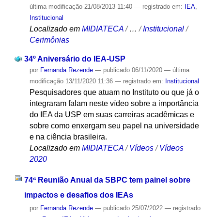
última modificação
21/08/2013 11:40
— registrado em:
IEA
,
Institucional
Localizado em
MIDIATECA
/
…
/
Institucional
/
Cerimônias
34º Aniversário do IEA-USP
por
Fernanda Rezende
—
publicado
06/11/2020
—
última
modificação
13/11/2020 11:36
— registrado em:
Institucional
Pesquisadores que atuam no Instituto ou que já o
integraram falam neste vídeo sobre a importância
do IEA da USP em suas carreiras acadêmicas e
sobre como enxergam seu papel na universidade
e na ciência brasileira.
Localizado em
MIDIATECA
/
Vídeos
/
Vídeos
2020
74ª Reunião Anual da SBPC tem painel sobre
impactos e desafios dos IEAs
por
Fernanda Rezende
—
publicado
25/07/2022
— registrado