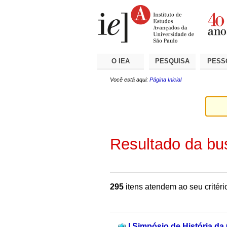
Ir
Ferramentas
Seções
para
Pessoais
o
conteúdo.
|
Ir
para
a
O IEA
PESQUISA
PESS
navegação
Você está aqui:
Página Inicial
Resultado da bu
295
itens atendem ao seu critéri
I Simpósio de História da 