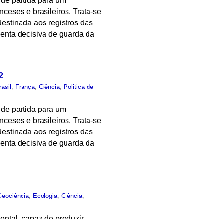
 de partida para um
nceses e brasileiros. Trata-se
destinada aos registros das
menta decisiva de guarda da
2
rasil
,
França
,
Ciência
,
Politica de
 de partida para um
nceses e brasileiros. Trata-se
destinada aos registros das
menta decisiva de guarda da
Geociência
,
Ecologia
,
Ciência
,
ental, capaz de produzir