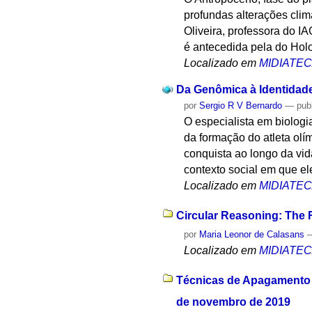
profundas alterações cli
Oliveira, professora do I
é antecedida pela do Holo
Localizado em
MIDIATE
Da Genômica à Identidad
por
Sergio R V Bernardo
—
pub
O especialista em biologi
da formação do atleta olí
conquista ao longo da vi
contexto social em que el
Localizado em
MIDIATE
Circular Reasoning: The R
por
Maria Leonor de Calasans
Localizado em
MIDIATE
Técnicas de Apagamento 
de novembro de 2019