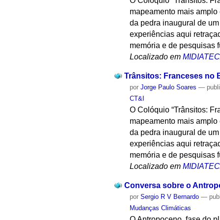
O Colóquio “Trânsitos: F
mapeamento mais amplo das 
da pedra inaugural de um 
experiências aqui retraça
memória e de pesquisas f
Localizado em
MIDIATE
Trânsitos: Franceses no B
por
Jorge Paulo Soares
—
publ
CT&I
O Colóquio “Trânsitos: F
mapeamento mais amplo das 
da pedra inaugural de um 
experiências aqui retraça
memória e de pesquisas f
Localizado em
MIDIATE
Conversa sobre o Antro
por
Sergio R V Bernardo
—
pub
Mudanças Climáticas
O Antropoceno, fase do p