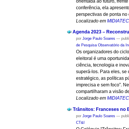
orientada ao futuro, fren
conferência, ela apresen
perspectivas de ponta no
Localizado em
MIDIATE
Agenda 2023 – Reconstrui
por
Jorge Paulo Soares
—
publ
de Pesquisa Observatório da I
Os organizadores do cicl
eleitoral é uma oportunid
ciência, tecnologia e ino
superá-los. Para eles, se
estratégico, as políticas
imprecisa e sem foco”. Ne
compartilharam a visão de
Localizado em
MIDIATE
Trânsitos: Franceses no B
por
Jorge Paulo Soares
—
publ
CT&I