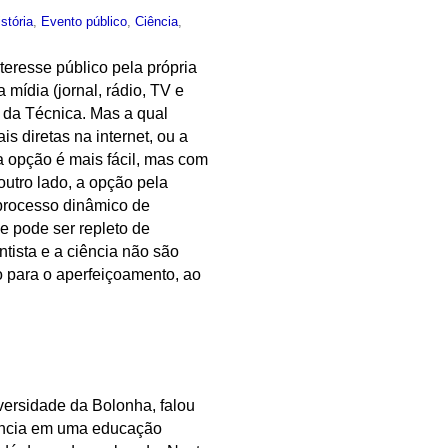
istória
,
Evento público
,
Ciência
,
teresse público pela própria
 mídia (jornal, rádio, TV e
e da Técnica. Mas a qual
s diretas na internet, ou a
ra opção é mais fácil, mas com
outro lado, a opção pela
 processo dinâmico de
e pode ser repleto de
tista e a ciência não são
 para o aperfeiçoamento, ao
versidade da Bolonha, falou
iência em uma educação