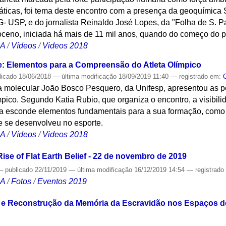
máticas, foi tema deste encontro com a presença da geoquímica
AG- USP, e do jornalista Reinaldo José Lopes, da "Folha de S. 
ceno, iniciada há mais de 11 mil anos, quando do começo do pro
CA
/
Vídeos
/
Videos 2018
e: Elementos para a Compreensão do Atleta Olímpico
licado
18/06/2018
—
última modificação
18/09/2019 11:40
— registrado em:
a molecular João Bosco Pesquero, da Unifesp, apresentou as pe
mpico. Segundo Katia Rubio, que organiza o encontro, a visibili
da esconde elementos fundamentais para a sua formação, como 
e se desenvolveu no esporte.
CA
/
Vídeos
/
Videos 2018
ise of Flat Earth Belief - 22 de novembro de 2019
—
publicado
22/11/2019
—
última modificação
16/12/2019 14:54
— registrad
CA
/
Fotos
/
Eventos 2019
e Reconstrução da Memória da Escravidão nos Espaços de 