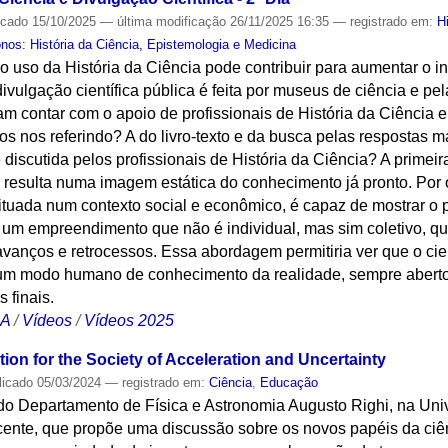
icado
15/10/2025
—
última modificação
26/11/2025 16:35
— registrado em:
H
os: História da Ciência, Epistemologia e Medicina
 o uso da História da Ciência pode contribuir para aumentar o in
divulgação científica pública é feita por museus de ciência e pela
am contar com o apoio de profissionais de História da Ciência 
s nos referindo? A do livro-texto e da busca pelas respostas mai
discutida pelos profissionais de História da Ciência? A primei
ca resulta numa imagem estática do conhecimento já pronto. Por 
situada num contexto social e econômico, é capaz de mostrar o
 um empreendimento que não é individual, mas sim coletivo, qu
vanços e retrocessos. Essa abordagem permitiria ver que o cien
o um modo humano de conhecimento da realidade, sempre aberto
 finais.
CA
/
Vídeos
/
Vídeos 2025
ion for the Society of Acceleration and Uncertainty
licado
05/03/2024
— registrado em:
Ciência
,
Educação
a do Departamento de Física e Astronomia Augusto Righi, na Uni
ecente, que propõe uma discussão sobre os novos papéis da c