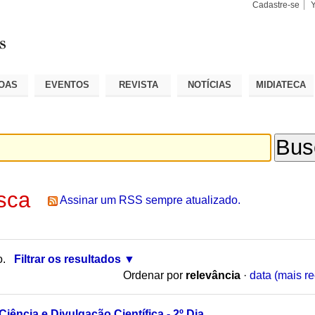
Cadastre-se
Busca
Busca
Avançad
OAS
EVENTOS
REVISTA
NOTÍCIAS
MIDIATECA
sca
Assinar um RSS sempre atualizado.
o.
Filtrar os resultados
Ordenar por
relevância
·
data (mais re
Ciência e Divulgação Científica - 2º Dia