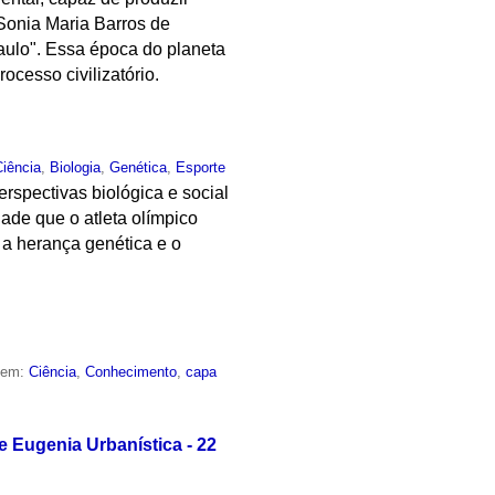
 Sonia Maria Barros de
Paulo". Essa época do planeta
cesso civilizatório.
Ciência
,
Biologia
,
Genética
,
Esporte
rspectivas biológica e social
dade que o atleta olímpico
a herança genética e o
o em:
Ciência
,
Conhecimento
,
capa
Eugenia Urbanística - 22