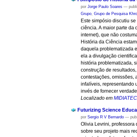
por
Jorge Paulo Soares
—
publ
Grupo
,
Grupo de Pesquisa Khron
Este simpósio discutiu se
ciência. A maior parte da 
internet), que não costum
História da Ciência estamo
daquela problematizada e 
ela a divulgação cientifi
história problematizada, 
construção de resultados,
contestações, omissões, a
infalíveis, representand
invés de fornecer verdades
Localizado em
MIDIATE
Futurizing Science Educat
por
Sergio R V Bernardo
—
pub
Olivia Levrini, professor
sobre seu projeto mais r