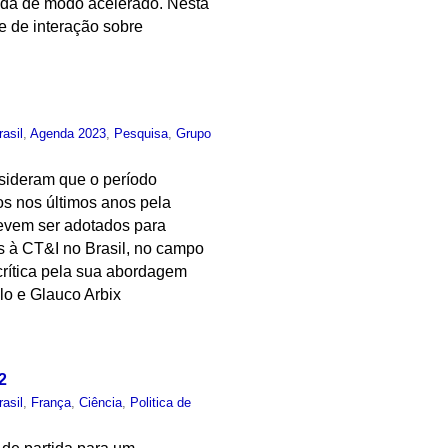
e dá de modo acelerado. Nesta
e de interação sobre
rasil
,
Agenda 2023
,
Pesquisa
,
Grupo
sideram que o período
os nos últimos anos pela
devem ser adotados para
as à CT&I no Brasil, no campo
crítica pela sua abordagem
lo e Glauco Arbix
2
rasil
,
França
,
Ciência
,
Politica de