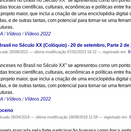
ranceses no Brasil no Século XX” se apresentou como um ponto
trocas científicas, culturais, econômicas e políticas entre fra
projeto maior, que inclui a criação de uma enciclopédia digital 
das, e de outras tantas, com potencial para tornar-se uma ferra
uturas.
CA
/
Vídeos
/
Vídeos 2022
rasil no Século XX (Colóquio) - 20 de setembro, Parte 2 de 
icado
20/09/2022
—
última modificação
07/02/2023 18:22
— registrado em:
B
ranceses no Brasil no Século XX” se apresentou como um ponto
trocas científicas, culturais, econômicas e políticas entre fra
projeto maior, que inclui a criação de uma enciclopédia digital 
das, e de outras tantas, com potencial para tornar-se uma ferra
uturas.
CA
/
Vídeos
/
Vídeos 2022
poceno
licado
26/04/2018
—
última modificação
18/09/2019 11:58
— registrado em:
laneta marcada pela forte participação humana como força ambi