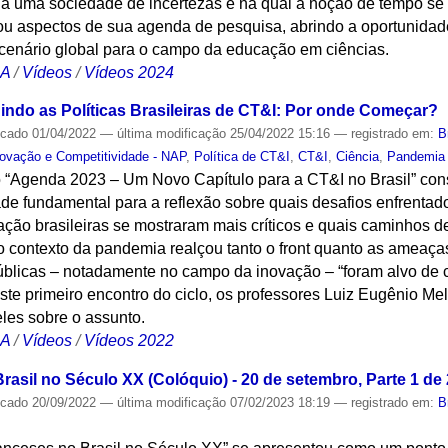
te a uma sociedade de incertezas e na qual a noção de tempo s
tou aspectos de sua agenda de pesquisa, abrindo a oportunidad
 cenário global para o campo da educação em ciências.
CA
/
Vídeos
/
Vídeos 2024
ndo as Políticas Brasileiras de CT&I: Por onde Começar?
icado
01/04/2022
—
última modificação
25/04/2022 15:16
— registrado em:
B
novação e Competitividade - NAP
,
Política de CT&I
,
CT&I
,
Ciência
,
Pandemia
o “Agenda 2023 – Um Novo Capítulo para a CT&I no Brasil” con
ade fundamental para a reflexão sobre quais desafios enfrentad
vação brasileiras se mostraram mais críticos e quais caminhos 
 o contexto da pandemia realçou tanto o front quanto as ameaç
 públicas – notadamente no campo da inovação – “foram alvo de 
ste primeiro encontro do ciclo, os professores Luiz Eugênio Mel
les sobre o assunto.
CA
/
Vídeos
/
Vídeos 2022
rasil no Século XX (Colóquio) - 20 de setembro, Parte 1 de 
icado
20/09/2022
—
última modificação
07/02/2023 18:19
— registrado em:
B