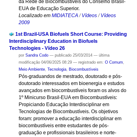
da Rede de Biocombustíveis do Conselho Brasil-
EUA de Educação Superior.
Localizado em
MIDIATECA
/
Vídeos
/
Vídeos
2009
1st Brazil-USA Biofuels Short Course: Providing
Interdisciplinary Education in Biofuels
Technologies - Vídeo 26
por
Sandra Codo
—
publicado
25/03/2014
—
última
modificação
04/06/2025 08:29
— registrado em:
O Comum
,
Meio Ambiente
,
Tecnologia
,
Biocombustíveis
Pós-graduandos de mestrado, doutorado e pós-
doutorado interessados em bioenergia e estudos
avançados em biocombustíveis foram os alvos do
1º Minicurso Brasil-EUA em Biocombustíveis:
Propiciando Educação Interdisciplinar em
Tecnologias de Biocombustíveis. Os objetivos
foram: promover a educação interdisciplinar em
biocombustíveis entre estudantes de pós-
graduação e profissionais brasileiros e norte-