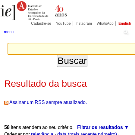
Ir
Ferramentas
Seções
para
Pessoais
o
conteúdo.
|
Cadastre-se
YouTube
Instagram
WhatsApp
English
Ir
para
menu
a
navegação
Resultado da busca
Assinar um RSS sempre atualizado.
58
itens atendem ao seu critério.
Filtrar os resultados
Ordenar por
relevância
·
data (mais recente primeiro)
·