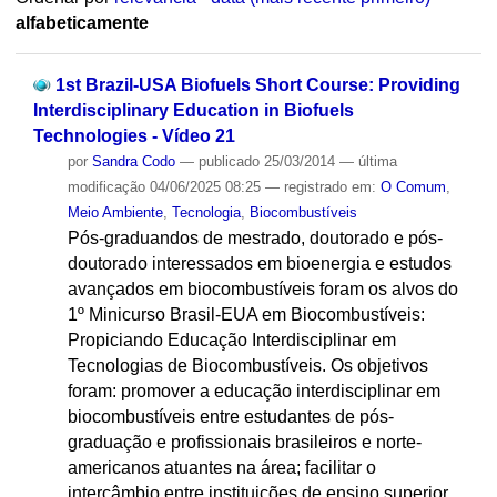
alfabeticamente
1st Brazil-USA Biofuels Short Course: Providing
Interdisciplinary Education in Biofuels
Technologies - Vídeo 21
por
Sandra Codo
—
publicado
25/03/2014
—
última
modificação
04/06/2025 08:25
— registrado em:
O Comum
,
Meio Ambiente
,
Tecnologia
,
Biocombustíveis
Pós-graduandos de mestrado, doutorado e pós-
doutorado interessados em bioenergia e estudos
avançados em biocombustíveis foram os alvos do
1º Minicurso Brasil-EUA em Biocombustíveis:
Propiciando Educação Interdisciplinar em
Tecnologias de Biocombustíveis. Os objetivos
foram: promover a educação interdisciplinar em
biocombustíveis entre estudantes de pós-
graduação e profissionais brasileiros e norte-
americanos atuantes na área; facilitar o
intercâmbio entre instituições de ensino superior,