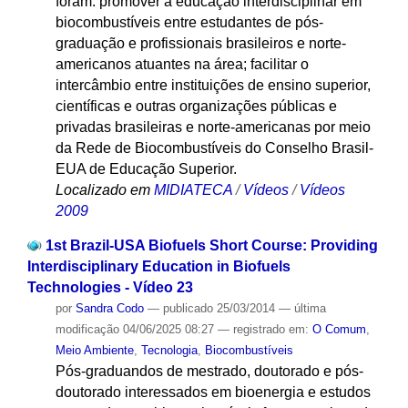
foram: promover a educação interdisciplinar em
biocombustíveis entre estudantes de pós-
graduação e profissionais brasileiros e norte-
americanos atuantes na área; facilitar o
intercâmbio entre instituições de ensino superior,
científicas e outras organizações públicas e
privadas brasileiras e norte-americanas por meio
da Rede de Biocombustíveis do Conselho Brasil-
EUA de Educação Superior.
Localizado em
MIDIATECA
/
Vídeos
/
Vídeos
2009
1st Brazil-USA Biofuels Short Course: Providing
Interdisciplinary Education in Biofuels
Technologies - Vídeo 23
por
Sandra Codo
—
publicado
25/03/2014
—
última
modificação
04/06/2025 08:27
— registrado em:
O Comum
,
Meio Ambiente
,
Tecnologia
,
Biocombustíveis
Pós-graduandos de mestrado, doutorado e pós-
doutorado interessados em bioenergia e estudos