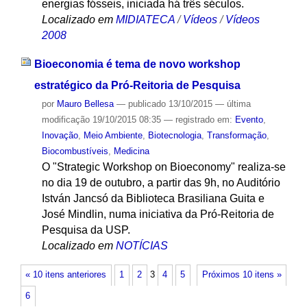
energias fósseis, iniciada há três séculos.
Localizado em
MIDIATECA
/
Vídeos
/
Vídeos
2008
Bioeconomia é tema de novo workshop
estratégico da Pró-Reitoria de Pesquisa
por
Mauro Bellesa
—
publicado
13/10/2015
—
última
modificação
19/10/2015 08:35
— registrado em:
Evento
,
Inovação
,
Meio Ambiente
,
Biotecnologia
,
Transformação
,
Biocombustíveis
,
Medicina
O "Strategic Workshop on Bioeconomy" realiza-se
no dia 19 de outubro, a partir das 9h, no Auditório
István Jancsó da Biblioteca Brasiliana Guita e
José Mindlin, numa iniciativa da Pró-Reitoria de
Pesquisa da USP.
Localizado em
NOTÍCIAS
« 10 itens anteriores
1
2
3
4
5
Próximos 10 itens »
6