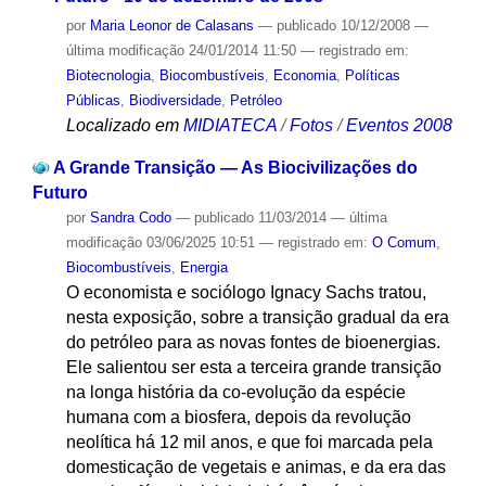
por
Maria Leonor de Calasans
—
publicado
10/12/2008
—
última modificação
24/01/2014 11:50
— registrado em:
Biotecnologia
,
Biocombustíveis
,
Economia
,
Políticas
Públicas
,
Biodiversidade
,
Petróleo
Localizado em
MIDIATECA
/
Fotos
/
Eventos 2008
A Grande Transição — As Biocivilizações do
Futuro
por
Sandra Codo
—
publicado
11/03/2014
—
última
modificação
03/06/2025 10:51
— registrado em:
O Comum
,
Biocombustíveis
,
Energia
O economista e sociólogo Ignacy Sachs tratou,
nesta exposição, sobre a transição gradual da era
do petróleo para as novas fontes de bioenergias.
Ele salientou ser esta a terceira grande transição
na longa história da co-evolução da espécie
humana com a biosfera, depois da revolução
neolítica há 12 mil anos, e que foi marcada pela
domesticação de vegetais e animas, e da era das