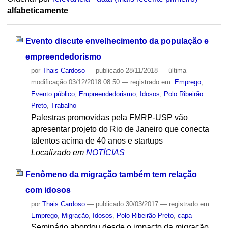
alfabeticamente
Evento discute envelhecimento da população e
empreendedorismo
por
Thais Cardoso
—
publicado
28/11/2018
—
última
modificação
03/12/2018 08:50
— registrado em:
Emprego
,
Evento público
,
Empreendedorismo
,
Idosos
,
Polo Ribeirão
Preto
,
Trabalho
Palestras promovidas pela FMRP-USP vão
apresentar projeto do Rio de Janeiro que conecta
talentos acima de 40 anos e startups
Localizado em
NOTÍCIAS
Fenômeno da migração também tem relação
com idosos
por
Thais Cardoso
—
publicado
30/03/2017
— registrado em:
Emprego
,
Migração
,
Idosos
,
Polo Ribeirão Preto
,
capa
Seminário abordou desde o impacto da migração