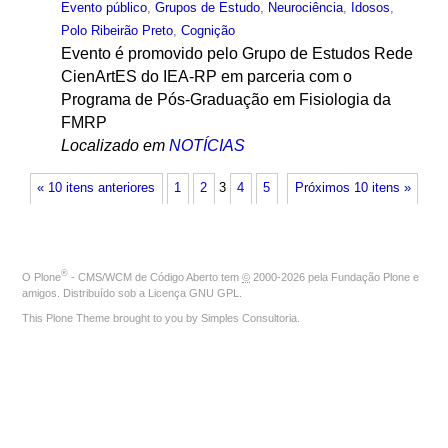
Evento público
,
Grupos de Estudo
,
Neurociência
,
Idosos
,
Polo Ribeirão Preto
,
Cognição
Evento é promovido pelo Grupo de Estudos Rede
CienArtES do IEA-RP em parceria com o
Programa de Pós-Graduação em Fisiologia da
FMRP
Localizado em
NOTÍCIAS
« 10 itens anteriores
1
2
3
4
5
Próximos 10 itens »
®
O
Plone
- CMS/WCM de Código Aberto
tem
©
2000-2026 pela
Fundação Plone
e
amigos. Distribuído sob a
Licença GNU GPL
.
This Plone Theme brought to you by
Simples Consultoria
.