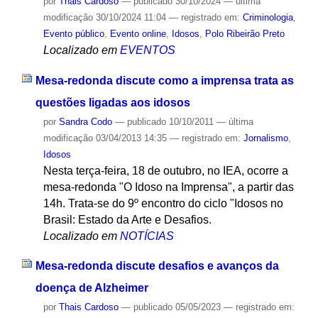
por
Thais Cardoso
—
publicado
30/10/2024
—
última
modificação
30/10/2024 11:04
— registrado em:
Criminologia
,
Evento público
,
Evento online
,
Idosos
,
Polo Ribeirão Preto
Localizado em
EVENTOS
Mesa-redonda discute como a imprensa trata as
questões ligadas aos idosos
por
Sandra Codo
—
publicado
10/10/2011
—
última
modificação
03/04/2013 14:35
— registrado em:
Jornalismo
,
Idosos
Nesta terça-feira, 18 de outubro, no IEA, ocorre a
mesa-redonda "O Idoso na Imprensa", a partir das
14h. Trata-se do 9º encontro do ciclo "Idosos no
Brasil: Estado da Arte e Desafios.
Localizado em
NOTÍCIAS
Mesa-redonda discute desafios e avanços da
doença de Alzheimer
por
Thais Cardoso
—
publicado
05/05/2023
— registrado em: