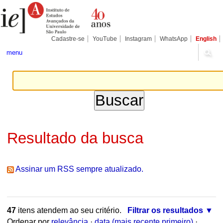
Ir
Ferramentas
Seções
para
Pessoais
o
conteúdo.
|
Cadastre-se
YouTube
Instagram
WhatsApp
English
Ir
para
menu
a
navegação
Resultado da busca
Assinar um RSS sempre atualizado.
47
itens atendem ao seu critério.
Filtrar os resultados
Ordenar por
relevância
·
data (mais recente primeiro)
·