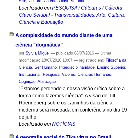
Arte
,
Cultura
,
Cátedra Olavo Setubal
Localizado em
PESQUISA
/
Cátedras
/
Cátedra
Olavo Setubal - Transversalidades: Arte, Cultura,
Ciência e Educação
A complexidade do mundo diante de uma
ciência “dogmática”
por
Sylvia Miguel
—
publicado
08/07/2016
—
última
modificação
18/07/2016 10:07
— registrado em:
Filosofia da
Ciência
,
Ser Humano
,
Interdisciplinaridade
,
Ensino Superior
,
Institucional
,
Pesquisa
,
Valores
,
Ciências Humanas
,
Cognição
,
Abstração
“Estamos perdendo a nossa visão crítica sobre a
forma como fazemos ciência”. A visão de Till
Roenneberg sobre os caminhos da ciência
moderna será mostrada em conferência no dia 19
de julho.
Localizado em
NOTÍCIAS
A geografia social do Zika vírus no Brasil