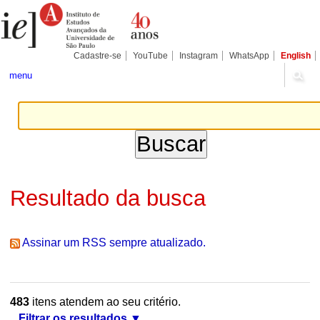
Ir
Ferramentas
Seções
para
Pessoais
o
conteúdo.
|
Cadastre-se
YouTube
Instagram
WhatsApp
English
Ir
para
menu
a
navegação
Resultado da busca
Assinar um RSS sempre atualizado.
483
itens atendem ao seu critério.
Filtrar os resultados