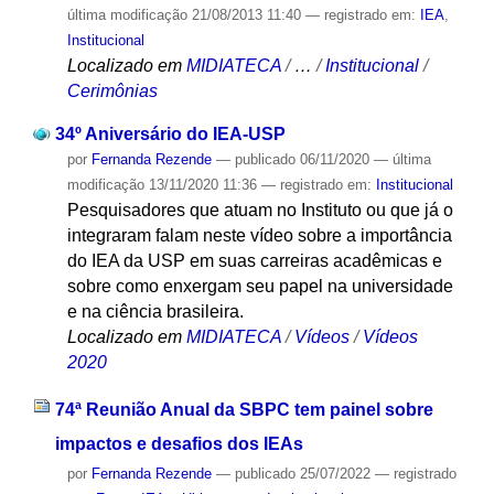
última modificação
21/08/2013 11:40
— registrado em:
IEA
,
Institucional
Localizado em
MIDIATECA
/
…
/
Institucional
/
Cerimônias
34º Aniversário do IEA-USP
por
Fernanda Rezende
—
publicado
06/11/2020
—
última
modificação
13/11/2020 11:36
— registrado em:
Institucional
Pesquisadores que atuam no Instituto ou que já o
integraram falam neste vídeo sobre a importância
do IEA da USP em suas carreiras acadêmicas e
sobre como enxergam seu papel na universidade
e na ciência brasileira.
Localizado em
MIDIATECA
/
Vídeos
/
Vídeos
2020
74ª Reunião Anual da SBPC tem painel sobre
impactos e desafios dos IEAs
por
Fernanda Rezende
—
publicado
25/07/2022
— registrado