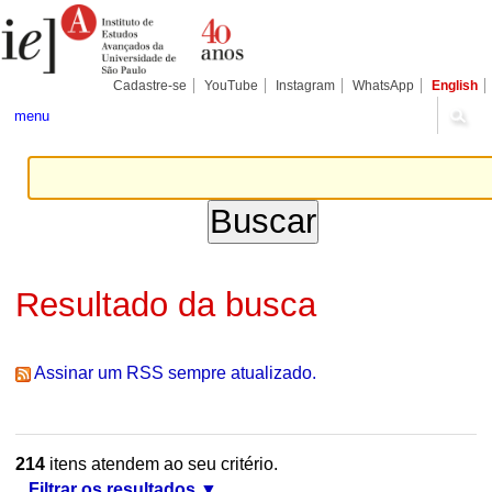
Ir
Ferramentas
Seções
para
Pessoais
o
conteúdo.
|
Cadastre-se
YouTube
Instagram
WhatsApp
English
Ir
para
menu
a
navegação
Resultado da busca
Assinar um RSS sempre atualizado.
214
itens atendem ao seu critério.
Filtrar os resultados