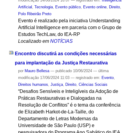
modificação
14/06/2024 16:07
— registrado em:
Inteligência
Artificial
,
Tecnologia
,
Evento público
,
Evento online
,
Direito
,
Polo Ribeirão Preto
Evento é realizado pela iniciativa Understanding
Artificial Intelligence em parceria com o Grupo de
Estudos TechLaw, do IEA-RP
Localizado em
NOTÍCIAS
Encontro discutirá as condições necessárias
para implantação da Justiça Restaurativa
por
Mauro Bellesa
—
publicado
10/06/2024
—
última
modificação
17/06/2024 11:03
— registrado em:
Evento
,
Direitos humanos
,
Justiça
,
Direito
,
Ciências Sociais
“Desafios Sensíveis e Inteligíveis da Adoção de
Práticas Restaurativas e Dialogadas na
Resolução de Conflitos” é o tema da conferência
de Elizabeth Harkot-de-La-Taille, do
Departamento de Letras Modernas da
Universidade de São Paulo (USP) e
pesquisadora do Programa Ano Sabático do IEA,