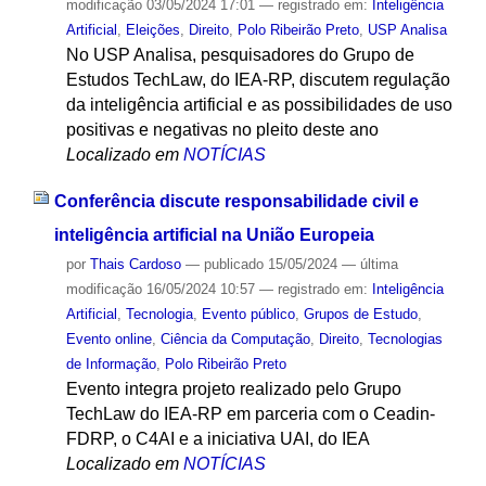
modificação
03/05/2024 17:01
— registrado em:
Inteligência
Artificial
,
Eleições
,
Direito
,
Polo Ribeirão Preto
,
USP Analisa
No USP Analisa, pesquisadores do Grupo de
Estudos TechLaw, do IEA-RP, discutem regulação
da inteligência artificial e as possibilidades de uso
positivas e negativas no pleito deste ano
Localizado em
NOTÍCIAS
Conferência discute responsabilidade civil e
inteligência artificial na União Europeia
por
Thais Cardoso
—
publicado
15/05/2024
—
última
modificação
16/05/2024 10:57
— registrado em:
Inteligência
Artificial
,
Tecnologia
,
Evento público
,
Grupos de Estudo
,
Evento online
,
Ciência da Computação
,
Direito
,
Tecnologias
de Informação
,
Polo Ribeirão Preto
Evento integra projeto realizado pelo Grupo
TechLaw do IEA-RP em parceria com o Ceadin-
FDRP, o C4AI e a iniciativa UAI, do IEA
Localizado em
NOTÍCIAS