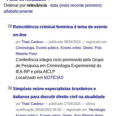
Ordenar por
relevância
·
data (mais recente primeiro)
·
alfabeticamente
Reincidência criminal feminina é tema de evento
on-line
por
Thais Cardoso
—
publicado
08/04/2024
— registrado em:
Criminologia
,
Evento público
,
Evento online
,
Direito
,
Polo
Ribeirão Preto
Conferência integra ciclo promovido pelo Grupo
de Pesquisa em Criminologia Experimental do
IEA-RP e pela AICLP
Localizado em
NOTÍCIAS
Simpósio reúne especialistas brasileiros e
italianos para discutir direito civil na atualidade
por
Thais Cardoso
—
publicado
17/04/2024
—
última
modificação
18/04/2024 08:59
— registrado em:
Tecnologia
,
Evento público
,
Evento online
,
Direito
,
Polo Ribeirão Preto