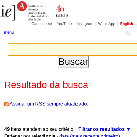
Ir
Ferramentas
Seções
para
Pessoais
o
conteúdo.
|
Cadastre-se
YouTube
Instagram
WhatsApp
English
Ir
para
menu
a
navegação
Resultado da busca
Assinar um RSS sempre atualizado.
49
itens atendem ao seu critério.
Filtrar os resultados
Ordenar por
relevância
·
data (mais recente primeiro)
·