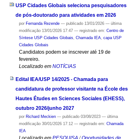
USP Cidades Globais seleciona pesquisadores
de pós-doutorado para atividades em 2026
por
Fernanda Rezende
—
publicado
13/01/2026
—
última
modificação
13/01/2026 17:47
— registrado em:
Centro de
Síntese USP Cidades Globais
,
Chamada IEA
,
capa USP
Cidades Globais
Candidatos podem se inscrever até 19 de
fevereiro.
Localizado em
NOTÍCIAS
Edital IEA/USP 14/2025 - Chamada para
candidatura de professor visitante na École des
Hautes Études en Sciences Sociales (EHESS),
outubro 2026/junho 2027
por
Richard Meckien
—
publicado
03/08/2023
—
última
modificação
30/01/2026 17:12
— registrado em:
Chamada
IEA
Localizado em
PESQUISA
/
Oportunidades de