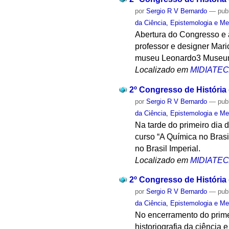
por
Sergio R V Bernardo
—
pub
da Ciência, Epistemologia e Me
Abertura do Congresso e 
professor e designer Mari
museu Leonardo3 Museum
Localizado em
MIDIATE
2º Congresso de História
por
Sergio R V Bernardo
—
pub
da Ciência, Epistemologia e Me
Na tarde do primeiro dia 
curso “A Química no Bras
no Brasil Imperial.
Localizado em
MIDIATE
2º Congresso de História
por
Sergio R V Bernardo
—
pub
da Ciência, Epistemologia e Me
No encerramento do prime
historiografia da ciência