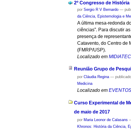
2º Congresso de História
por
Sergio R V Bernardo
—
pub
da Ciência, Epistemologia e Me
A última mesa-redonda do
ciências”. Para discutir 
presença de representan
Catavento, do Centro de 
(FMRP/USP).
Localizado em
MIDIATE
Reunião Grupo de Pesqu
por
Cláudia Regina
—
publicad
Medicina
Localizado em
EVENTO
Curso Experimental de Me
de maio de 2017
por
Maria Leonor de Calasans
Khronos: História da Ciência, 