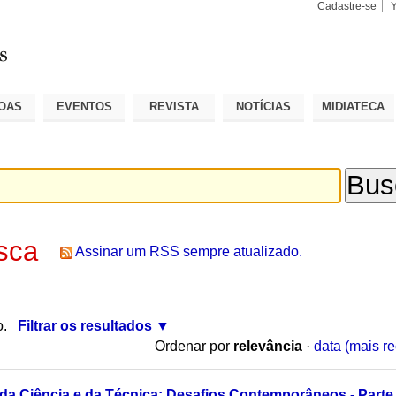
Cadastre-se
Busca
Busca
Avançad
OAS
EVENTOS
REVISTA
NOTÍCIAS
MIDIATECA
sca
Assinar um RSS sempre atualizado.
o.
Filtrar os resultados
Ordenar por
relevância
·
data (mais re
 da Ciência e da Técnica: Desafios Contemporâneos - Parte 