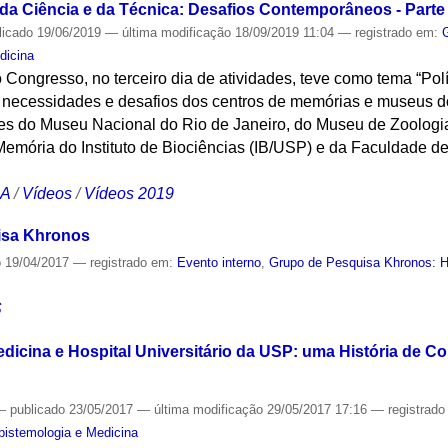
 da Ciência e da Técnica: Desafios Contemporâneos - Parte 
licado
19/06/2019
—
última modificação
18/09/2019 11:04
— registrado em:
dicina
 Congresso, no terceiro dia de atividades, teve como tema “Po
as necessidades e desafios dos centros de memórias e museus do
tes do Museu Nacional do Rio de Janeiro, do Museu de Zoolog
Memória do Instituto de Biociências (IB/USP) e da Faculdade d
CA
/
Vídeos
/
Vídeos 2019
isa Khronos
o
19/04/2017
— registrado em:
Evento interno
,
Grupo de Pesquisa Khronos: Hi
S
dicina e Hospital Universitário da USP: uma História de C
—
publicado
23/05/2017
—
última modificação
29/05/2017 17:16
— registrad
Epistemologia e Medicina