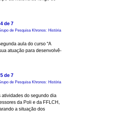
4 de 7
Grupo de Pesquisa Khronos: História
 segunda aula do curso “A
e sua atuação para desenvolvê-
5 de 7
Grupo de Pesquisa Khronos: História
s atividades do segundo dia
fessores da Poli e da FFLCH,
parando a situação dos