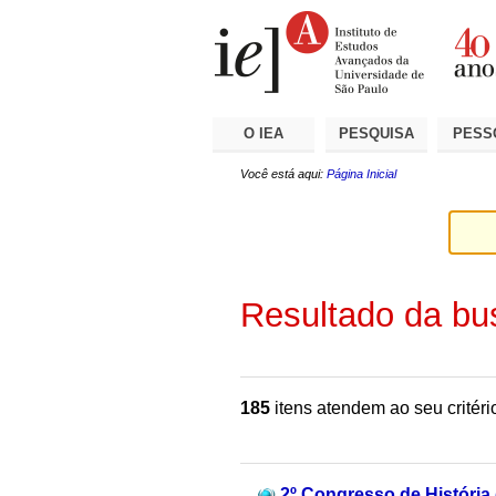
Ir
Ferramentas
Seções
para
Pessoais
o
conteúdo.
|
Ir
para
a
O IEA
PESQUISA
PESS
navegação
Você está aqui:
Página Inicial
Resultado da bu
185
itens atendem ao seu critéri
2º Congresso de História