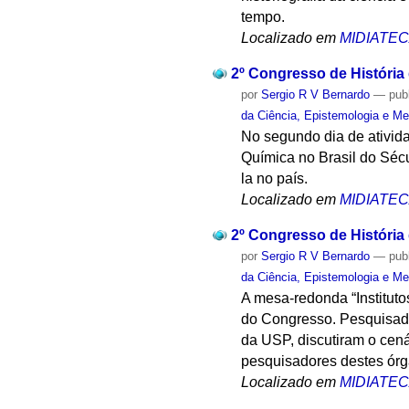
tempo.
Localizado em
MIDIATE
2º Congresso de História
por
Sergio R V Bernardo
—
pub
da Ciência, Epistemologia e Me
No segundo dia de ativida
Química no Brasil do Sécu
la no país.
Localizado em
MIDIATE
2º Congresso de História
por
Sergio R V Bernardo
—
pub
da Ciência, Epistemologia e Me
A mesa-redonda “Institut
do Congresso. Pesquisador
da USP, discutiram o cená
pesquisadores destes órg
Localizado em
MIDIATE