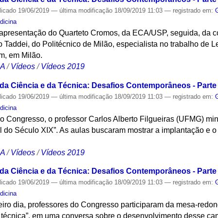
licado
19/06/2019
—
última modificação
18/09/2019 11:03
— registrado em:
dicina
apresentação do Quarteto Cromos, da ECA/USP, seguida, da co
o Taddei, do Politécnico de Milão, especialista no trabalho de L
, em Milão.
CA
/
Vídeos
/
Vídeos 2019
 da Ciência e da Técnica: Desafios Contemporâneos - Parte 
licado
19/06/2019
—
última modificação
18/09/2019 11:03
— registrado em:
dicina
do Congresso, o professor Carlos Alberto Filgueiras (UFMG) min
il do Século XIX”. As aulas buscaram mostrar a implantação e 
CA
/
Vídeos
/
Vídeos 2019
 da Ciência e da Técnica: Desafios Contemporâneos - Parte 
licado
19/06/2019
—
última modificação
18/09/2019 11:03
— registrado em:
dicina
iro dia, professores do Congresso participaram da mesa-redo
 e técnica”, em uma conversa sobre o desenvolvimento desse ca