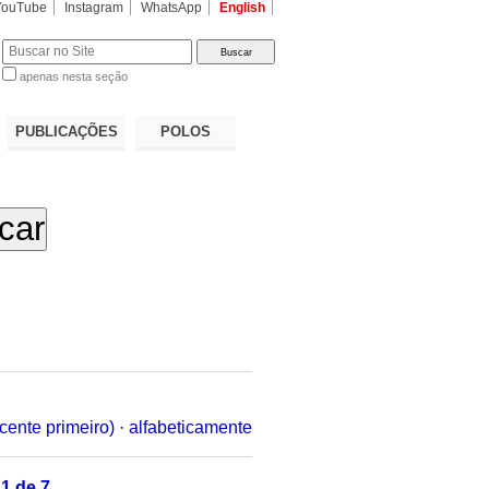
YouTube
Instagram
WhatsApp
English
apenas nesta seção
a…
PUBLICAÇÕES
POLOS
cente primeiro)
·
alfabeticamente
1 de 7