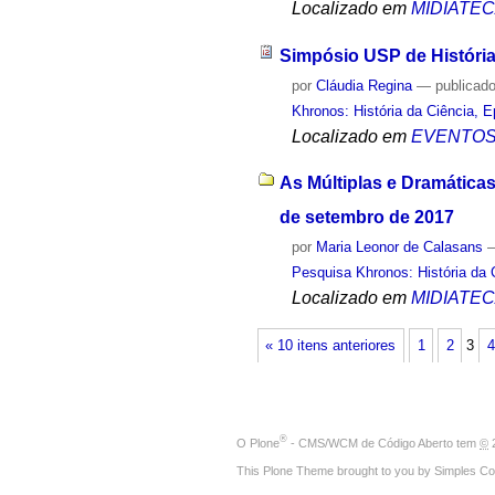
Localizado em
MIDIATE
Simpósio USP de História 
por
Cláudia Regina
—
publicad
Khronos: História da Ciência, 
Localizado em
EVENTO
As Múltiplas e Dramáticas
de setembro de 2017
por
Maria Leonor de Calasans
Pesquisa Khronos: História da 
Localizado em
MIDIATE
« 10 itens anteriores
1
2
3
4
®
O
Plone
- CMS/WCM de Código Aberto
tem
©
2
This Plone Theme brought to you by
Simples Co