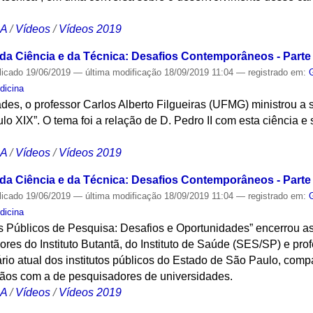
CA
/
Vídeos
/
Vídeos 2019
 da Ciência e da Técnica: Desafios Contemporâneos - Parte 
licado
19/06/2019
—
última modificação
18/09/2019 11:04
— registrado em:
dicina
des, o professor Carlos Alberto Filgueiras (UFMG) ministrou a
lo XIX”. O tema foi a relação de D. Pedro II com esta ciência 
CA
/
Vídeos
/
Vídeos 2019
 da Ciência e da Técnica: Desafios Contemporâneos - Parte 
licado
19/06/2019
—
última modificação
18/09/2019 11:04
— registrado em:
dicina
os Públicos de Pesquisa: Desafios e Oportunidades” encerrou a
es do Instituto Butantã, do Instituto de Saúde (SES/SP) e pro
rio atual dos institutos públicos do Estado de São Paulo, com
ãos com a de pesquisadores de universidades.
CA
/
Vídeos
/
Vídeos 2019