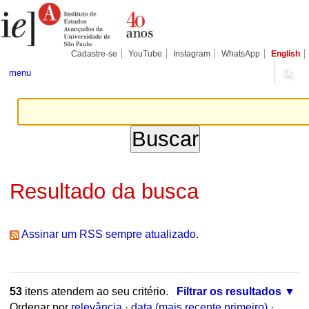
Ir
Ferramentas
Seções
para
Pessoais
o
conteúdo.
|
Cadastre-se
YouTube
Instagram
WhatsApp
English
Ir
para
menu
a
navegação
Resultado da busca
Assinar um RSS sempre atualizado.
53
itens atendem ao seu critério.
Filtrar os resultados
Ordenar por
relevância
·
data (mais recente primeiro)
·