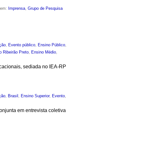
o em:
Imprensa
,
Grupo de Pesquisa
ção
,
Evento público
,
Ensino Público
,
o Ribeirão Preto
,
Ensino Médio
,
cacionais, sediada no IEA-RP
ção
,
Brasil
,
Ensino Superior
,
Evento
,
njunta em entrevista coletiva