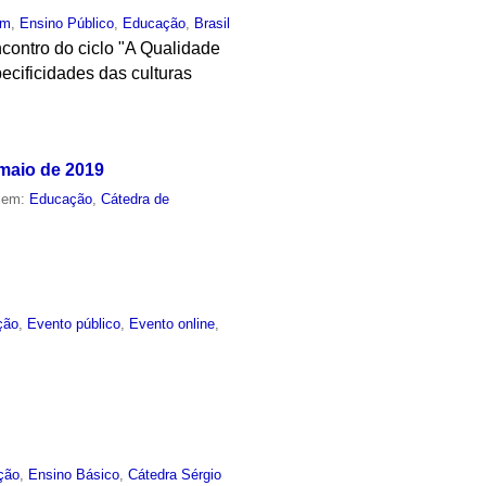
um
,
Ensino Público
,
Educação
,
Brasil
contro do ciclo "A Qualidade
ecificidades das culturas
 maio de 2019
o em:
Educação
,
Cátedra de
ção
,
Evento público
,
Evento online
,
ção
,
Ensino Básico
,
Cátedra Sérgio