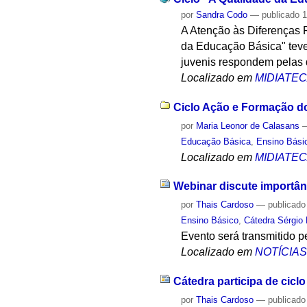
por
Sandra Codo
—
publicado
1
A Atenção às Diferenças 
da Educação Básica" teve 
juvenis respondem pelas 
Localizado em
MIDIATE
Ciclo Ação e Formação do
por
Maria Leonor de Calasans
Educação Básica
,
Ensino Bási
Localizado em
MIDIATE
Webinar discute importân
por
Thais Cardoso
—
publicado
Ensino Básico
,
Cátedra Sérgio 
Evento será transmitido 
Localizado em
NOTÍCIA
Cátedra participa de cicl
por
Thais Cardoso
—
publicado