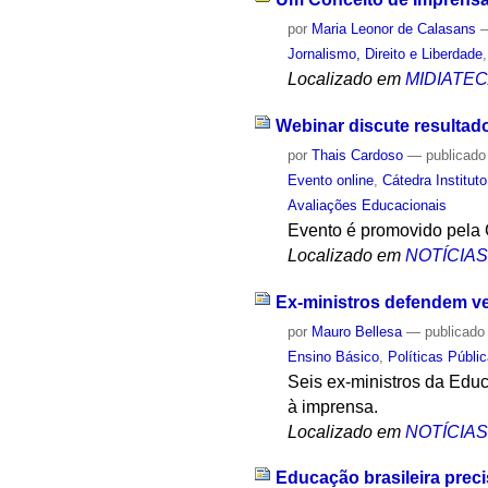
por
Maria Leonor de Calasans
Jornalismo, Direito e Liberdade
Localizado em
MIDIATE
Webinar discute resultad
por
Thais Cardoso
—
publicado
Evento online
,
Cátedra Institu
Avaliações Educacionais
Evento é promovido pela 
Localizado em
NOTÍCIA
Ex-ministros defendem ve
por
Mauro Bellesa
—
publicado
Ensino Básico
,
Políticas Públi
Seis ex-ministros da Educ
à imprensa.
Localizado em
NOTÍCIA
Educação brasileira preci