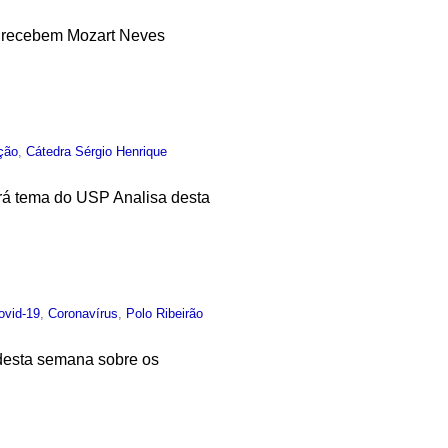
o recebem Mozart Neves
ção
,
Cátedra Sérgio Henrique
rá tema do USP Analisa desta
ovid-19
,
Coronavírus
,
Polo Ribeirão
 desta semana sobre os