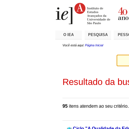
Ir
Ferramentas
Seções
para
Pessoais
o
conteúdo.
|
Ir
para
a
O IEA
PESQUISA
PESS
navegação
Você está aqui:
Página Inicial
Resultado da bu
95
itens atendem ao seu critério.
Ciclo "A Qualidade da Ed