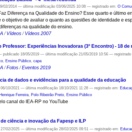
9/02/2014
—
última modificação
03/06/2025 10:08
— registrado em:
O Com
Faz Diferença na Qualidade do Ensino? Esse quarto e último en
o objetivo de avaliar o quanto as questões de identidade e esp
diferenças na qualidade do ensino.
CA
/
Vídeos
/
Vídeos 2007
 Professor: Experiências Inovadoras (3º Encontro) - 18 de
—
publicado
18/05/2019
—
última modificação
21/05/2019 10:56
— registrad
co
,
Ensino Público
,
capa
CA
/
Fotos
/
Eventos 2019
cia de dados e evidências para a qualidade da educação
06/10/2021
—
última modificação
18/10/2021 11:28
— registrado em:
Educa
Henrique Ferreira
,
Polo Ribeirão Preto
,
Ensino Público
pelo canal do IEA-RP no YouTube
S
o de ciência e inovação da Fapesp e ILP
27/02/2025
—
última modificação
28/02/2025 09:51
— registrado em:
Educa