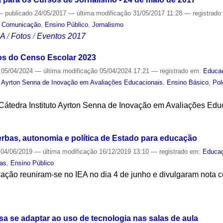
—
publicado
24/05/2017
—
última modificação
31/05/2017 11:28
— registrad
,
Comunicação
,
Ensino Público
,
Jornalismo
CA
/
Fotos
/
Eventos 2017
os do Censo Escolar 2023
05/04/2024
—
última modificação
05/04/2024 17:21
— registrado em:
Educa
to Ayrton Senna de Inovação em Avaliações Educacionais
,
Ensino Básico
,
Pol
Cátedra Instituto Ayrton Senna de Inovação em Avaliações Edu
S
rbas, autonomia e política de Estado para educação
04/06/2019
—
última modificação
16/12/2019 13:10
— registrado em:
Educa
cas
,
Ensino Público
ação reuniram-se no IEA no dia 4 de junho e divulgaram nota co
S
sa se adaptar ao uso de tecnologia nas salas de aula