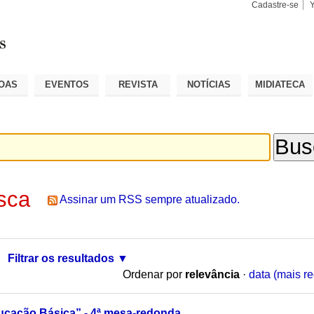
Cadastre-se
Busca
Busca
Avançad
OAS
EVENTOS
REVISTA
NOTÍCIAS
MIDIATECA
sca
Assinar um RSS sempre atualizado.
Filtrar os resultados
Ordenar por
relevância
·
data (mais re
ucação Básica” - 4ª mesa-redonda