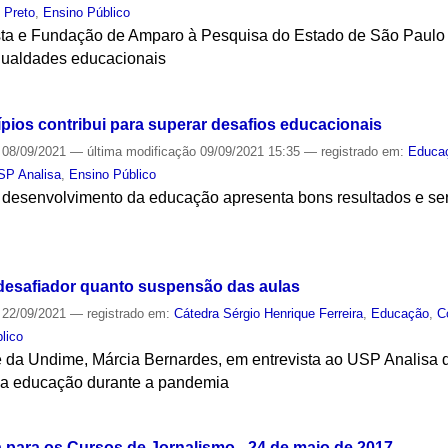
o Preto
,
Ensino Público
ulista e Fundação de Amparo à Pesquisa do Estado de São Paul
gualdades educacionais
S
pios contribui para superar desafios educacionais
08/09/2021
—
última modificação
09/09/2021 15:35
— registrado em:
Educa
SP Analisa
,
Ensino Público
 desenvolvimento da educação apresenta bons resultados e se
S
 desafiador quanto suspensão das aulas
22/09/2021
— registrado em:
Cátedra Sérgio Henrique Ferreira
,
Educação
,
C
lico
e da Undime, Márcia Bernardes, em entrevista ao USP Analisa
na educação durante a pandemia
S
para os Cursos de Jornalismo - 24 de maio de 2017