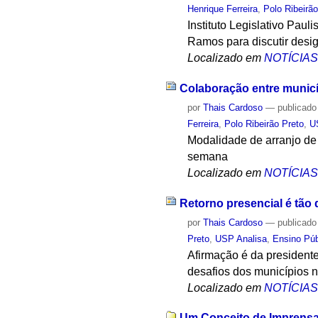
Henrique Ferreira
,
Polo Ribeirã
Instituto Legislativo Pa
Ramos para discutir desi
Localizado em
NOTÍCIA
Colaboração entre municí
por
Thais Cardoso
—
publicado
Ferreira
,
Polo Ribeirão Preto
,
U
Modalidade de arranjo de
semana
Localizado em
NOTÍCIA
Retorno presencial é tão
por
Thais Cardoso
—
publicado
Preto
,
USP Analisa
,
Ensino Púb
Afirmação é da president
desafios dos municípios 
Localizado em
NOTÍCIA
Um Conceito de Imprensa 