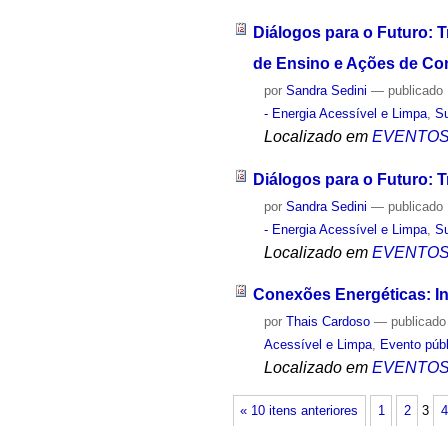
Diálogos para o Futuro: 
de Ensino e Ações de Con
por
Sandra Sedini
—
publicado
- Energia Acessível e Limpa
,
Su
Localizado em
EVENTO
Diálogos para o Futuro: T
por
Sandra Sedini
—
publicado
- Energia Acessível e Limpa
,
Su
Localizado em
EVENTO
Conexões Energéticas: I
por
Thais Cardoso
—
publicado
Acessível e Limpa
,
Evento públ
Localizado em
EVENTO
« 10 itens anteriores
1
2
3
4