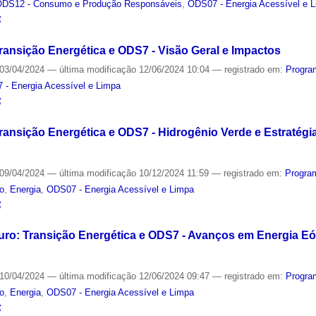
ODS12 - Consumo e Produção Responsáveis
,
ODS07 - Energia Acessível e 
S
ransição Energética e ODS7 - Visão Geral e Impactos
03/04/2024
—
última modificação
12/06/2024 10:04
— registrado em:
Progra
 - Energia Acessível e Limpa
S
Transição Energética e ODS7 - Hidrogênio Verde e Estratég
09/04/2024
—
última modificação
10/12/2024 11:59
— registrado em:
Progra
co
,
Energia
,
ODS07 - Energia Acessível e Limpa
S
turo: Transição Energética e ODS7 - Avanços em Energia Eó
10/04/2024
—
última modificação
12/06/2024 09:47
— registrado em:
Progra
co
,
Energia
,
ODS07 - Energia Acessível e Limpa
S