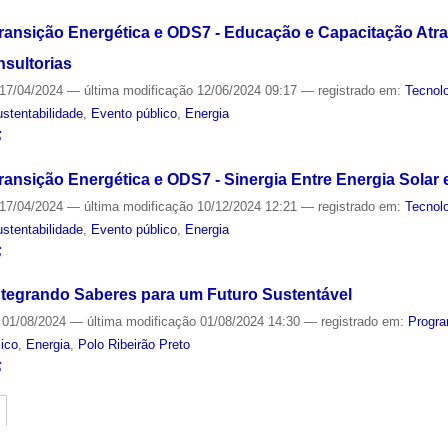
Transição Energética e ODS7 - Educação e Capacitação Atr
sultorias
17/04/2024
—
última modificação
12/06/2024 09:17
— registrado em:
Tecnol
stentabilidade
,
Evento público
,
Energia
S
ransição Energética e ODS7 - Sinergia Entre Energia Solar 
17/04/2024
—
última modificação
10/12/2024 12:21
— registrado em:
Tecnol
stentabilidade
,
Evento público
,
Energia
S
ntegrando Saberes para um Futuro Sustentável
01/08/2024
—
última modificação
01/08/2024 14:30
— registrado em:
Progra
ico
,
Energia
,
Polo Ribeirão Preto
S