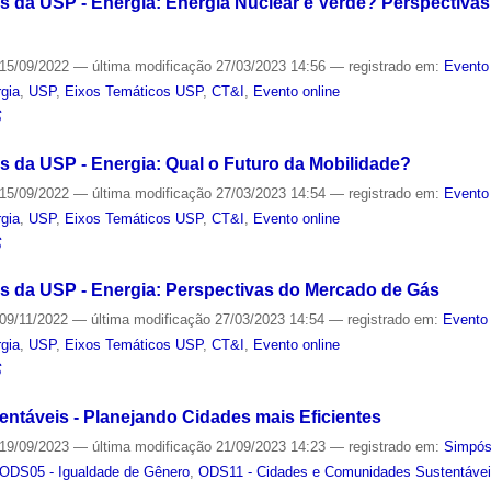
 da USP - Energia: Energia Nuclear é Verde? Perspectivas 
15/09/2022
—
última modificação
27/03/2023 14:56
— registrado em:
Evento
gia
,
USP
,
Eixos Temáticos USP
,
CT&I
,
Evento online
S
 da USP - Energia: Qual o Futuro da Mobilidade?
15/09/2022
—
última modificação
27/03/2023 14:54
— registrado em:
Evento
gia
,
USP
,
Eixos Temáticos USP
,
CT&I
,
Evento online
S
s da USP - Energia: Perspectivas do Mercado de Gás
09/11/2022
—
última modificação
27/03/2023 14:54
— registrado em:
Evento 
gia
,
USP
,
Eixos Temáticos USP
,
CT&I
,
Evento online
S
entáveis - Planejando Cidades mais Eficientes
19/09/2023
—
última modificação
21/09/2023 14:23
— registrado em:
Simpó
ODS05 - Igualdade de Gênero
,
ODS11 - Cidades e Comunidades Sustentáve