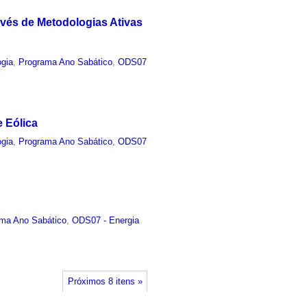
avés de Metodologias Ativas
ogia
,
Programa Ano Sabático
,
ODS07
e Eólica
ogia
,
Programa Ano Sabático
,
ODS07
ma Ano Sabático
,
ODS07 - Energia
Próximos 8 itens »