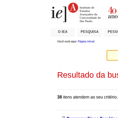
Ir
Ferramentas
Seções
para
Pessoais
o
conteúdo.
|
Ir
para
a
O IEA
PESQUISA
PESS
navegação
Você está aqui:
Página Inicial
Resultado da bu
38
itens atendem ao seu critério.