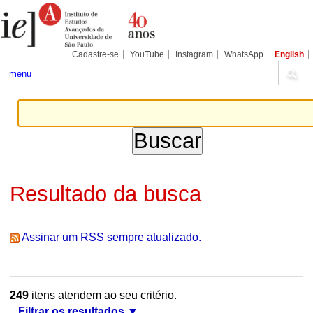
Ir
Ferramentas
Seções
para
Pessoais
o
conteúdo.
|
Cadastre-se
YouTube
Instagram
WhatsApp
English
Ir
para
menu
a
navegação
Resultado da busca
Assinar um RSS sempre atualizado.
249
itens atendem ao seu critério.
Filtrar os resultados