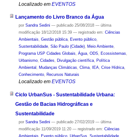
Localizado em
EVENTOS
Lançamento do Livro Branco da Água
por
Sandra Sedini
—
publicado
25/08/2018
—
última
modificação
18/12/2018 15:39
— registrado em:
Ciências
Ambientais
,
Gestão pública
,
Evento público
,
Sustentabilidade
,
São Paulo (Cidade)
,
Meio Ambiente
,
Programa USP Cidades Globais
,
Água
,
ODS
,
Ecossistemas
,
Urbanismo
,
Cidades
,
Divulgação científica
,
Política
Ambiental
,
Mudanças Climáticas
,
Clima
,
IEA
,
Crise Hídrica
,
Conhecimento
,
Recursos Naturais
Localizado em
EVENTOS
Ciclo UrbanSus - Sustentabilidade Urbana:
Gestão de Bacias Hidrográficas e
Sustentabilidade
por
Sandra Sedini
—
publicado
27/02/2019
—
última
modificação
11/09/2019 11:20
— registrado em:
Ciências
Ambientais
,
Evento público
,
UrbanSus
,
Sustentabilidade
,