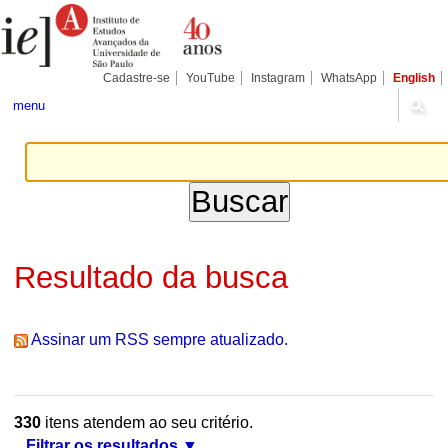
Ir
Ferramentas
Seções
para
Pessoais
o
conteúdo.
|
Cadastre-se
YouTube
Instagram
WhatsApp
English
Ir
para
menu
a
navegação
Resultado da busca
Assinar um RSS sempre atualizado.
330
itens atendem ao seu critério.
Filtrar os resultados