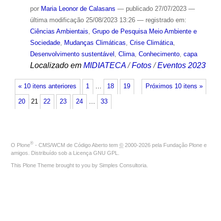
por
Maria Leonor de Calasans
—
publicado
27/07/2023
—
última modificação
25/08/2023 13:26
— registrado em:
Ciências Ambientais
,
Grupo de Pesquisa Meio Ambiente e
Sociedade
,
Mudanças Climáticas
,
Crise Climática
,
Desenvolvimento sustentável
,
Clima
,
Conhecimento
,
capa
Localizado em
MIDIATECA
/
Fotos
/
Eventos 2023
« 10 itens anteriores
1
…
18
19
Próximos 10 itens »
20
21
22
23
24
…
33
®
O
Plone
- CMS/WCM de Código Aberto
tem
©
2000-2026 pela
Fundação Plone
e
amigos. Distribuído sob a
Licença GNU GPL
.
This Plone Theme brought to you by
Simples Consultoria
.