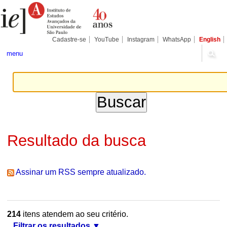
Ir
Ferramentas
Seções
para
Pessoais
o
conteúdo.
|
Cadastre-se
YouTube
Instagram
WhatsApp
English
Ir
para
menu
a
navegação
Resultado da busca
Assinar um RSS sempre atualizado.
214
itens atendem ao seu critério.
Filtrar os resultados