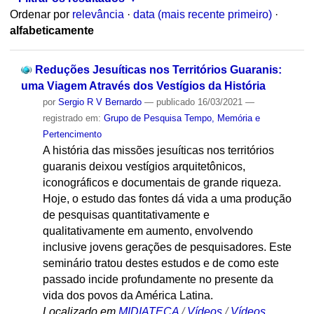
Ordenar por
relevância
·
data (mais recente primeiro)
·
alfabeticamente
Reduções Jesuíticas nos Territórios Guaranis:
uma Viagem Através dos Vestígios da História
por
Sergio R V Bernardo
—
publicado
16/03/2021
—
registrado em:
Grupo de Pesquisa Tempo, Memória e
Pertencimento
A história das missões jesuíticas nos territórios
guaranis deixou vestígios arquitetônicos,
iconográficos e documentais de grande riqueza.
Hoje, o estudo das fontes dá vida a uma produção
de pesquisas quantitativamente e
qualitativamente em aumento, envolvendo
inclusive jovens gerações de pesquisadores. Este
seminário tratou destes estudos e de como este
passado incide profundamente no presente da
vida dos povos da América Latina.
Localizado em
MIDIATECA
/
Vídeos
/
Vídeos