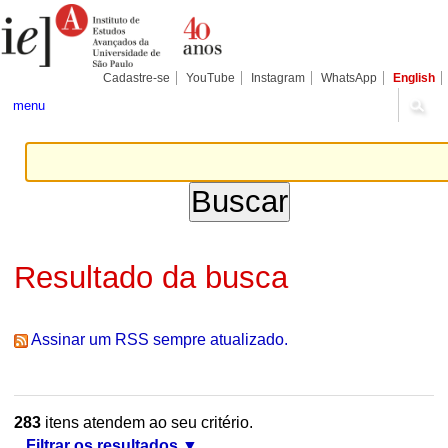
Ir
Ferramentas
Seções
para
Pessoais
o
conteúdo.
|
Cadastre-se
YouTube
Instagram
WhatsApp
English
Ir
para
menu
a
navegação
Resultado da busca
Assinar um RSS sempre atualizado.
283
itens atendem ao seu critério.
Filtrar os resultados