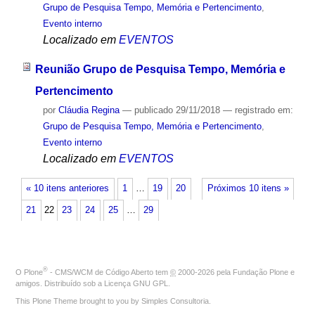
Grupo de Pesquisa Tempo, Memória e Pertencimento
,
Evento interno
Localizado em
EVENTOS
Reunião Grupo de Pesquisa Tempo, Memória e
Pertencimento
por
Cláudia Regina
—
publicado
29/11/2018
— registrado em:
Grupo de Pesquisa Tempo, Memória e Pertencimento
,
Evento interno
Localizado em
EVENTOS
« 10 itens anteriores
1
…
19
20
Próximos 10 itens »
21
22
23
24
25
…
29
®
O
Plone
- CMS/WCM de Código Aberto
tem
©
2000-2026 pela
Fundação Plone
e
amigos. Distribuído sob a
Licença GNU GPL
.
This Plone Theme brought to you by
Simples Consultoria
.