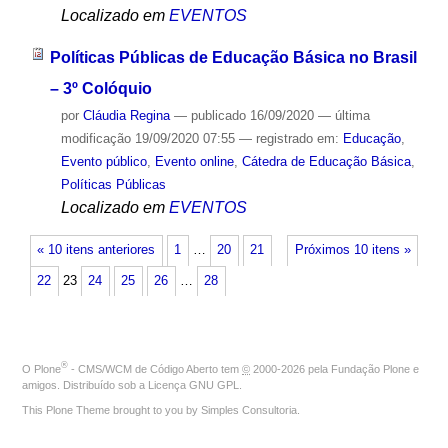
Localizado em
EVENTOS
Políticas Públicas de Educação Básica no Brasil
– 3º Colóquio
por
Cláudia Regina
—
publicado
16/09/2020
—
última
modificação
19/09/2020 07:55
— registrado em:
Educação
,
Evento público
,
Evento online
,
Cátedra de Educação Básica
,
Políticas Públicas
Localizado em
EVENTOS
« 10 itens anteriores
1
…
20
21
Próximos 10 itens »
22
23
24
25
26
…
28
®
O
Plone
- CMS/WCM de Código Aberto
tem
©
2000-2026 pela
Fundação Plone
e
amigos. Distribuído sob a
Licença GNU GPL
.
This Plone Theme brought to you by
Simples Consultoria
.