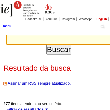
Ir
Ferramentas
Seções
para
Pessoais
o
conteúdo.
|
Cadastre-se
YouTube
Instagram
WhatsApp
English
Ir
para
menu
a
navegação
Resultado da busca
Assinar um RSS sempre atualizado.
277
itens atendem ao seu critério.
Filtrar os resultados