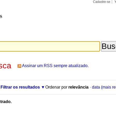
Cadastre-se
Busca
Busca
Avançad
sca
Assinar um RSS sempre atualizado.
Filtrar os resultados
Ordenar por
relevância
·
data (mais re
trado.