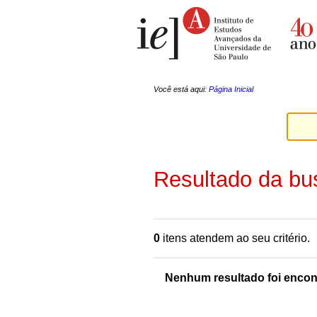
Ir
Ferramentas
para
Pessoais
o
conteúdo.
|
Ir
para
a
Você está aqui:
Página Inicial
navegação
Resultado da bu
0
itens atendem ao seu critério.
Nenhum resultado foi encon