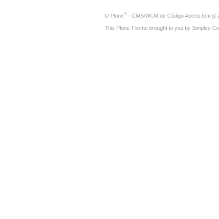
®
O
Plone
- CMS/WCM de Código Aberto
tem
©
2
This Plone Theme brought to you by
Simples Co