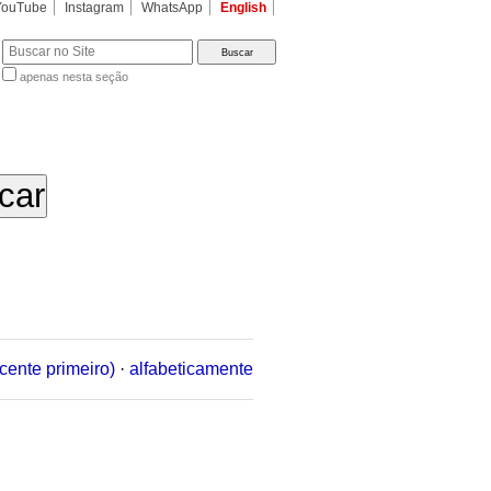
YouTube
Instagram
WhatsApp
English
apenas nesta seção
a…
cente primeiro)
·
alfabeticamente