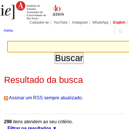
Ir
Ferramentas
Seções
para
Pessoais
o
conteúdo.
|
Cadastre-se
YouTube
Instagram
WhatsApp
English
Ir
para
menu
a
navegação
Resultado da busca
Assinar um RSS sempre atualizado.
298
itens atendem ao seu critério.
Filtrar os resultados