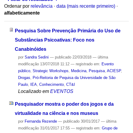
Ordenar por
relevância
·
data (mais recente primeiro)
·
alfabeticamente
Pesquisa Sobre Prevenção Primária do Uso de
Substâncias Psicoativas: Foco nos
Canabinóides
por
Sandra Sedini
—
publicado
22/03/2018
—
última
modificação
13/07/2018 11:12
— registrado em:
Evento
público
,
Strategic Workshops
,
Medicina
,
Pesquisa
,
ACIESP
,
Drogas
,
Pró-Reitoria de Pequisa da Universidade de São
Paulo
,
IEA
,
Conhecimento
,
CT&I
Localizado em
EVENTOS
Pesquisador mostra o poder dos jogos e da
virtualidade na ciência e nos museus
por
Fernanda Rezende
—
publicado
30/01/2017
—
última
modificação
31/01/2017 17:55
— registrado em:
Grupo de