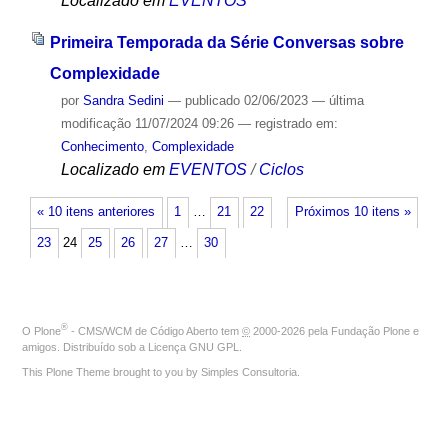
Localizado em
EVENTOS
Primeira Temporada da Série Conversas sobre
Complexidade
por
Sandra Sedini
—
publicado
02/06/2023
—
última
modificação
11/07/2024 09:26
— registrado em:
Conhecimento
,
Complexidade
Localizado em
EVENTOS
/
Ciclos
« 10 itens anteriores
1
…
21
22
Próximos 10 itens »
23
24
25
26
27
…
30
®
O
Plone
- CMS/WCM de Código Aberto
tem
©
2000-2026 pela
Fundação Plone
e
amigos. Distribuído sob a
Licença GNU GPL
.
This Plone Theme brought to you by
Simples Consultoria
.