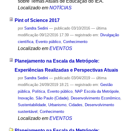
sobre Temas Atuais de Educação do IEA.
Localizado em
NOTÍCIAS
Pint of Science 2017
por
Sandra Sedini
—
publicado
03/10/2016
—
última
modificação
09/12/2016 17:39
— registrado em:
Divulgação
científica
,
Evento público
,
Conhecimento
Localizado em
EVENTOS
Planejamento na Escala da Metrópole:
Experiências Realizadas e Perspectivas Atuais
por
Sandra Sedini
—
publicado
03/04/2019
—
última
modificação
24/09/2019 18:21
— registrado em:
Gestão
pública
,
Política
,
Evento público
,
NAP Escola da Metrópole
,
Inovação
,
São Paulo (Cidade)
,
Desenvolvimento Econômico
,
Sustentabilidade
,
Urbanismo
,
Cidades
,
Desenvolvimento
sustentável
,
Conhecimento
Localizado em
EVENTOS
Planejamento na Escala da Metrópole: