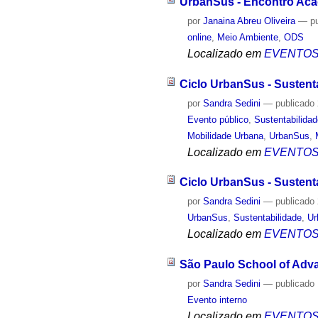
UrbanSus - Encontro Aca
por
Janaina Abreu Oliveira
—
p
online
,
Meio Ambiente
,
ODS
Localizado em
EVENTO
Ciclo UrbanSus - Sustent
por
Sandra Sedini
—
publicado
Evento público
,
Sustentabilida
Mobilidade Urbana
,
UrbanSus
,
Localizado em
EVENTO
Ciclo UrbanSus - Sustent
por
Sandra Sedini
—
publicado
UrbanSus
,
Sustentabilidade
,
Ur
Localizado em
EVENTO
São Paulo School of Adv
por
Sandra Sedini
—
publicado
Evento interno
Localizado em
EVENTO