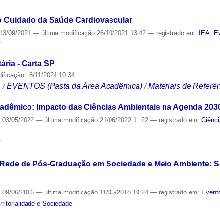
 o Cuidado da Saúde Cardiovascular
13/09/2021
—
última modificação
26/10/2021 13:42
— registrado em:
IEA
,
Ev
S
ária - Carta SP
dificação
18/11/2024 10:34
S
/
EVENTOS (Pasta da Área Acadêmica)
/
Materiais de Referê
cadêmico: Impacto das Ciências Ambientais na Agenda 203
o
03/05/2022
—
última modificação
21/06/2022 11:22
— registrado em:
Ciênci
S
da Rede de Pós-Graduação em Sociedade e Meio Ambiente: 
o
09/06/2016
—
última modificação
11/05/2018 10:24
— registrado em:
Evento
rritorialidade e Sociedade
S