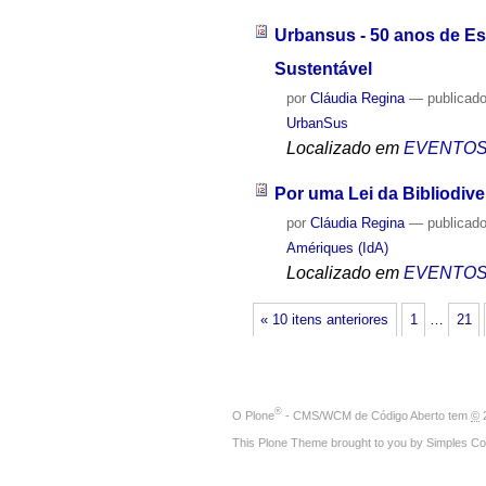
Urbansus - 50 anos de Es
Sustentável
por
Cláudia Regina
—
publicad
UrbanSus
Localizado em
EVENTO
Por uma Lei da Bibliodiver
por
Cláudia Regina
—
publicad
Amériques (IdA)
Localizado em
EVENTO
« 10 itens anteriores
1
…
21
®
O
Plone
- CMS/WCM de Código Aberto
tem
©
2
This Plone Theme brought to you by
Simples Co