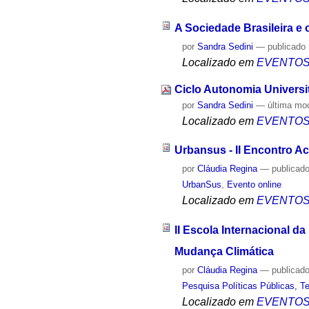
A Sociedade Brasileira e
por
Sandra Sedini
—
publicado
Localizado em
EVENTO
Ciclo Autonomia Universit
por
Sandra Sedini
—
última mo
Localizado em
EVENTO
Urbansus - II Encontro A
por
Cláudia Regina
—
publicad
UrbanSus
,
Evento online
Localizado em
EVENTO
II Escola Internacional 
Mudança Climática
por
Cláudia Regina
—
publicad
Pesquisa Políticas Públicas, Te
Localizado em
EVENTO