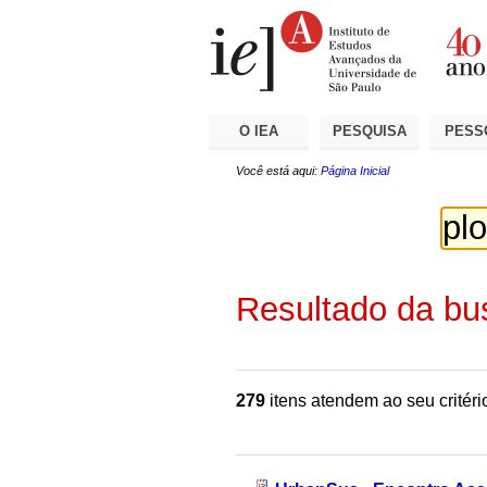
Ir
Ferramentas
Seções
para
Pessoais
o
conteúdo.
|
Ir
para
a
O IEA
PESQUISA
PESS
navegação
Você está aqui:
Página Inicial
Resultado da bu
279
itens atendem ao seu critéri