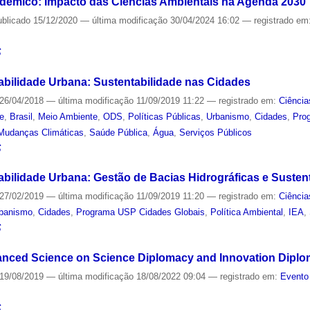
dêmico: Impacto das Ciências Ambientais na Agenda 2030
ublicado
15/12/2020
—
última modificação
30/04/2024 16:02
— registrado em
S
abilidade Urbana: Sustentabilidade nas Cidades
26/04/2018
—
última modificação
11/09/2019 11:22
— registrado em:
Ciência
de
,
Brasil
,
Meio Ambiente
,
ODS
,
Políticas Públicas
,
Urbanismo
,
Cidades
,
Pro
Mudanças Climáticas
,
Saúde Pública
,
Água
,
Serviços Públicos
S
abilidade Urbana: Gestão de Bacias Hidrográficas e Susten
27/02/2019
—
última modificação
11/09/2019 11:20
— registrado em:
Ciência
banismo
,
Cidades
,
Programa USP Cidades Globais
,
Política Ambiental
,
IEA
,
S
anced Science on Science Diplomacy and Innovation Diplo
19/08/2019
—
última modificação
18/08/2022 09:04
— registrado em:
Evento
S