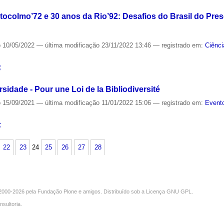
tocolmo’72 e 30 anos da Rio’92: Desafios do Brasil do Pre
o
10/05/2022
—
última modificação
23/11/2022 13:46
— registrado em:
Ciênci
S
sidade - Pour une Loi de la Bibliodiversité
o
15/09/2021
—
última modificação
11/01/2022 15:06
— registrado em:
Evento
S
22
23
24
25
26
27
28
000-2026 pela
Fundação Plone
e amigos. Distribuído sob a
Licença GNU GPL
.
nsultoria
.