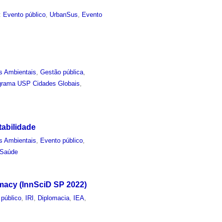
:
Evento público
,
UrbanSus
,
Evento
s Ambientais
,
Gestão pública
,
grama USP Cidades Globais
,
tabilidade
s Ambientais
,
Evento público
,
Saúde
macy (InnSciD SP 2022)
 público
,
IRI
,
Diplomacia
,
IEA
,