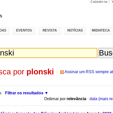
Cadastre-se
Busca
Busca
Avançad
OAS
EVENTOS
REVISTA
NOTÍCIAS
MIDIATECA
sca por
plonski
Assinar um RSS sempre at
o.
Filtrar os resultados
Ordenar por
relevância
·
data (mais re