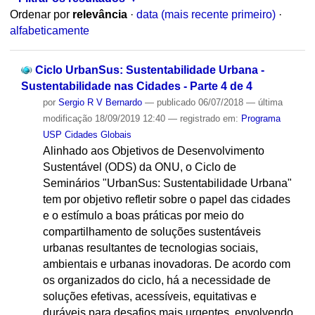
Ordenar por
relevância
·
data (mais recente primeiro)
·
alfabeticamente
Ciclo UrbanSus: Sustentabilidade Urbana -
Sustentabilidade nas Cidades - Parte 4 de 4
por
Sergio R V Bernardo
—
publicado
06/07/2018
—
última
modificação
18/09/2019 12:40
— registrado em:
Programa
USP Cidades Globais
Alinhado aos Objetivos de Desenvolvimento
Sustentável (ODS) da ONU, o Ciclo de
Seminários "UrbanSus: Sustentabilidade Urbana"
tem por objetivo refletir sobre o papel das cidades
e o estímulo a boas práticas por meio do
compartilhamento de soluções sustentáveis
urbanas resultantes de tecnologias sociais,
ambientais e urbanas inovadoras. De acordo com
os organizados do ciclo, há a necessidade de
soluções efetivas, acessíveis, equitativas e
duráveis para desafios mais urgentes, envolvendo