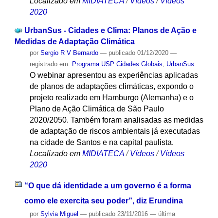
Localizado em
MIDIATECA
/
Vídeos
/
Vídeos
2020
UrbanSus - Cidades e Clima: Planos de Ação e
Medidas de Adaptação Climática
por
Sergio R V Bernardo
—
publicado
01/12/2020
—
registrado em:
Programa USP Cidades Globais
,
UrbanSus
O webinar apresentou as experiências aplicadas
de planos de adaptações climáticas, expondo o
projeto realizado em Hamburgo (Alemanha) e o
Plano de Ação Climática de São Paulo
2020/2050. Também foram analisadas as medidas
de adaptação de riscos ambientais já executadas
na cidade de Santos e na capital paulista.
Localizado em
MIDIATECA
/
Vídeos
/
Vídeos
2020
“O que dá identidade a um governo é a forma
como ele exercita seu poder”, diz Erundina
por
Sylvia Miguel
—
publicado
23/11/2016
—
última