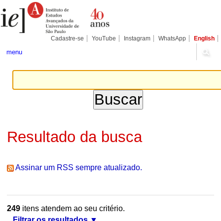
Ir
Ferramentas
Seções
para
Pessoais
o
conteúdo.
|
Cadastre-se
YouTube
Instagram
WhatsApp
English
Ir
para
menu
a
navegação
Resultado da busca
Assinar um RSS sempre atualizado.
249
itens atendem ao seu critério.
Filtrar os resultados