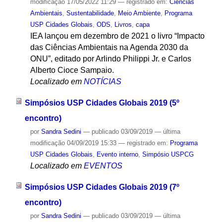
modificação
17/05/2022 11:29
— registrado em:
Ciências
Ambientais
,
Sustentabilidade
,
Meio Ambiente
,
Programa
USP Cidades Globais
,
ODS
,
Livros
,
capa
IEA lançou em dezembro de 2021 o livro “Impacto
das Ciências Ambientais na Agenda 2030 da
ONU”, editado por Arlindo Philippi Jr. e Carlos
Alberto Cioce Sampaio.
Localizado em
NOTÍCIAS
Simpósios USP Cidades Globais 2019 (5º
encontro)
por
Sandra Sedini
—
publicado
03/09/2019
—
última
modificação
04/09/2019 15:33
— registrado em:
Programa
USP Cidades Globais
,
Evento interno
,
Simpósio USPCG
Localizado em
EVENTOS
Simpósios USP Cidades Globais 2019 (7º
encontro)
por
Sandra Sedini
—
publicado
03/09/2019
—
última