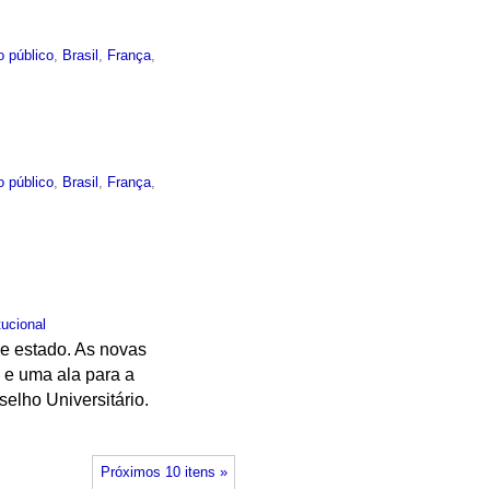
o público
,
Brasil
,
França
,
o público
,
Brasil
,
França
,
tucional
de estado. As novas
 e uma ala para a
elho Universitário.
Próximos 10 itens »