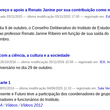
reço e apoio a Renato Janine por sua contribuição como 
cado
03/11/2015
—
última modificação
03/11/2015 17:00
— registrado em:
Ed
ia 9 de outubro, o Conselho Deliberativo do Instituto de Estu
o professor Renato Janine Ribeiro em função de sua saída do 
embro.
S
com a ciência, a cultura e a sociedade
26/10/2016
—
última modificação
25/11/2016 10:58
— registrado em:
IEA
,
In
versário no dia 29 de outubro.
S
arte 1
8/01/2014
—
última modificação
04/06/2025 11:10
— registrado em:
Sala Ve
sente e Futuro teve a participação dos coordenadores de grupo
adores e funcionários do Instituto.
CA
/
Vídeos
/
Vídeos 2012