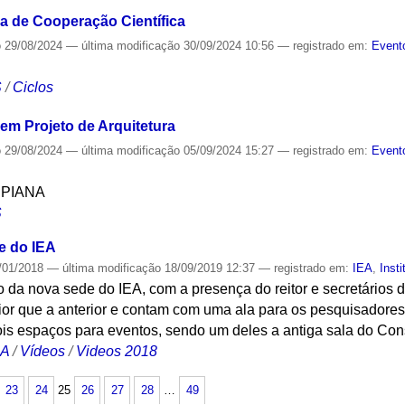
a de Cooperação Científica
o
29/08/2024
—
última modificação
30/09/2024 10:56
— registrado em:
Event
S
/
Ciclos
 em Projeto de Arquitetura
o
29/08/2024
—
última modificação
05/09/2024 15:27
— registrado em:
Event
SPIANA
S
e do IEA
/01/2018
—
última modificação
18/09/2019 12:37
— registrado em:
IEA
,
Insti
 da nova sede do IEA, com a presença do reitor e secretários 
or que a anterior e contam com uma ala para os pesquisadores
is espaços para eventos, sendo um deles a antiga sala do Cons
CA
/
Vídeos
/
Videos 2018
23
24
25
26
27
28
…
49