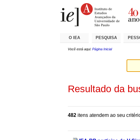
Ir
Ferramentas
Seções
para
Pessoais
o
conteúdo.
|
Ir
para
a
O IEA
PESQUISA
PESS
navegação
Você está aqui:
Página Inicial
Resultado da bu
482
itens atendem ao seu critéri