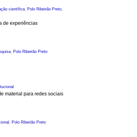
ação científica
,
Polo Ribeirão Preto
,
a de experiências
squisa
,
Polo Ribeirão Preto
itucional
e material para redes sociais
cional
,
Polo Ribeirão Preto