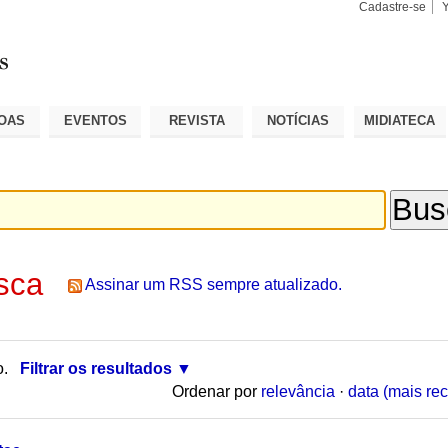
Cadastre-se
Busca
Busca
Avançad
OAS
EVENTOS
REVISTA
NOTÍCIAS
MIDIATECA
sca
Assinar um RSS sempre atualizado.
o.
Filtrar os resultados
Ordenar por
relevância
·
data (mais rec