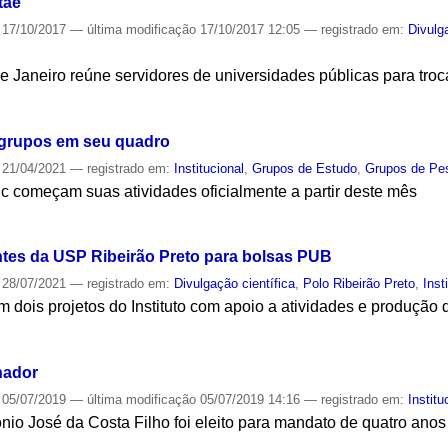
tae
17/10/2017
—
última modificação
17/10/2017 12:05
— registrado em:
Divulg
e Janeiro reúne servidores de universidades públicas para troc
S
 grupos em seu quadro
21/04/2021
— registrado em:
Institucional
,
Grupos de Estudo
,
Grupos de Pe
 começam suas atividades oficialmente a partir deste mês
S
tes da USP Ribeirão Preto para bolsas PUB
28/07/2021
— registrado em:
Divulgação científica
,
Polo Ribeirão Preto
,
Inst
 dois projetos do Instituto com apoio a atividades e produção d
S
nador
05/07/2019
—
última modificação
05/07/2019 14:16
— registrado em:
Institu
o José da Costa Filho foi eleito para mandato de quatro anos
S