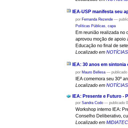
IEA-USP manifesta seu ap
por
Fernanda Rezende
—
publi
Políticas Públicas
,
capa
Em reunião realizada no d
aprovou moção de apoio a
Educação no final de set
Localizado em
NOTÍCIA
IEA: 30 anos em sintonia 
por
Mauro Bellesa
—
publicado
IEA comemora seu 30º ani
Localizado em
NOTÍCIA
IEA: Presente e Futuro - P
por
Sandra Codo
—
publicado
0
Workshop interno IEA: Pre
Conselho Deliberativo, cur
Localizado em
MIDIATE