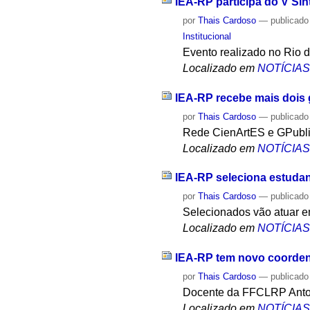
IEA-RP participa do V Sin
por
Thais Cardoso
—
publicado
Institucional
Evento realizado no Rio d
Localizado em
NOTÍCIA
IEA-RP recebe mais dois
por
Thais Cardoso
—
publicado
Rede CienArtES e GPublic
Localizado em
NOTÍCIA
IEA-RP seleciona estudan
por
Thais Cardoso
—
publicado
Selecionados vão atuar em
Localizado em
NOTÍCIA
IEA-RP tem novo coorde
por
Thais Cardoso
—
publicado
Docente da FFCLRP Antoni
Localizado em
NOTÍCIA