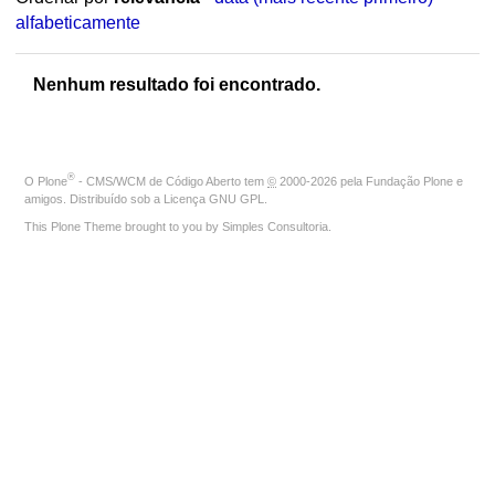
alfabeticamente
Nenhum resultado foi encontrado.
®
O
Plone
- CMS/WCM de Código Aberto
tem
©
2000-2026 pela
Fundação Plone
e
amigos. Distribuído sob a
Licença GNU GPL
.
This Plone Theme brought to you by
Simples Consultoria
.