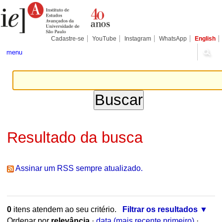
Ir
Ferramentas
para
Pessoais
o
conteúdo.
|
Cadastre-se
YouTube
Instagram
WhatsApp
English
Ir
para
menu
a
navegação
Resultado da busca
Assinar um RSS sempre atualizado.
0
itens atendem ao seu critério.
Filtrar os resultados
Ordenar por
relevância
·
data (mais recente primeiro)
·