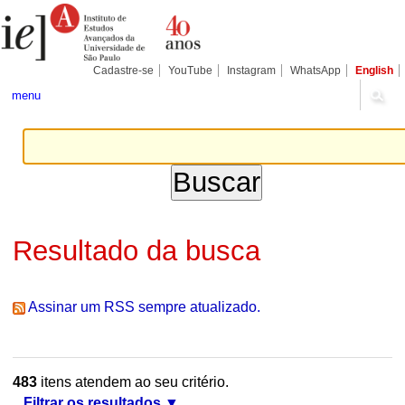
Ir
Ferramentas
Seções
para
Pessoais
o
conteúdo.
|
Cadastre-se
YouTube
Instagram
WhatsApp
English
Ir
para
menu
a
navegação
Resultado da busca
Assinar um RSS sempre atualizado.
483
itens atendem ao seu critério.
Filtrar os resultados