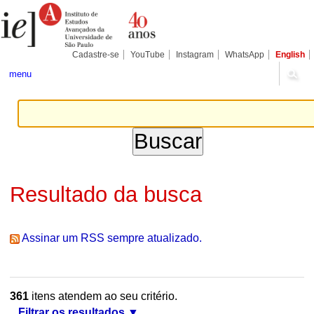
Ir
Ferramentas
Seções
para
Pessoais
o
conteúdo.
|
Cadastre-se
YouTube
Instagram
WhatsApp
English
Ir
para
menu
a
navegação
Resultado da busca
Assinar um RSS sempre atualizado.
361
itens atendem ao seu critério.
Filtrar os resultados