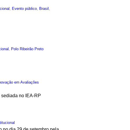
ucional
,
Evento público
,
Brasil
,
cional
,
Polo Ribeirão Preto
 Inovação em Avaliações
l sediada no IEA-RP
titucional
ado no dia 29 de setembro pela