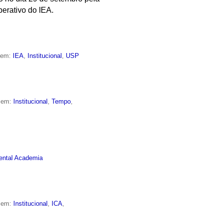
berativo do IEA.
o em:
IEA
,
Institucional
,
USP
o em:
Institucional
,
Tempo
,
nental Academia
o em:
Institucional
,
ICA
,