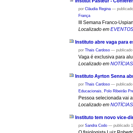
Institut Pasteur - Conferê
por
Cláudia Regina
—
publicad
França
III Semana Franco-Uspia
Localizado em
EVENTO
Instituto abre vaga para e
por
Thais Cardoso
—
publicado
Vaga é exclusiva para alu
Localizado em
NOTÍCIA
Instituto Ayrton Senna a
por
Thais Cardoso
—
publicado
Educacionais
,
Polo Ribeirão Pr
Pessoa selecionada vai a
Localizado em
NOTÍCIA
Instituto tem novo vice-di
por
Sandra Codo
—
publicado
1
O fisiologista Luiz Robert