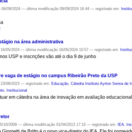
ncia
o
06/09/2024
—
última modificação
09/09/2024 16:44
— registrado em:
Instit
na
S
stágio na área administrativa
16/05/2024
—
última modificação
16/05/2024 10:57
— registrado em:
Institu
nos USP e inscrições vão até o dia 9 de junho
S
bre vaga de estágio no campus Ribeirão Preto da USP
23/08/2023
— registrado em:
Educação
,
Cátedra Instituto Ayrton Senna de
eto
,
Institucional
tuar em cátedra na área de inovação em avaliação educaciona
S
retor
5/10/2009
—
última modificação
01/04/2013 17:15
— registrado em:
IEA
,
Ins
o Giorgetti de Britto é o novo vice-diretor do IEA. Ele foi nome