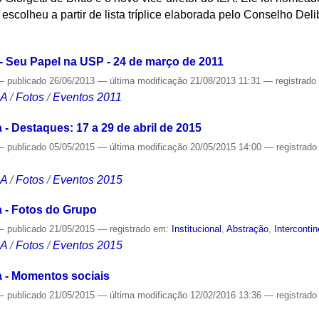
o escolheu a partir de lista tríplice elaborada pelo Conselho Deli
S
 - Seu Papel na USP - 24 de março de 2011
—
publicado
26/06/2013
—
última modificação
21/08/2013 11:31
— registrad
CA
/
Fotos
/
Eventos 2011
 - Destaques: 17 a 29 de abril de 2015
—
publicado
05/05/2015
—
última modificação
20/05/2015 14:00
— registrad
CA
/
Fotos
/
Eventos 2015
a - Fotos do Grupo
—
publicado
21/05/2015
— registrado em:
Institucional
,
Abstração
,
Interconti
CA
/
Fotos
/
Eventos 2015
a - Momentos sociais
—
publicado
21/05/2015
—
última modificação
12/02/2016 13:36
— registrad