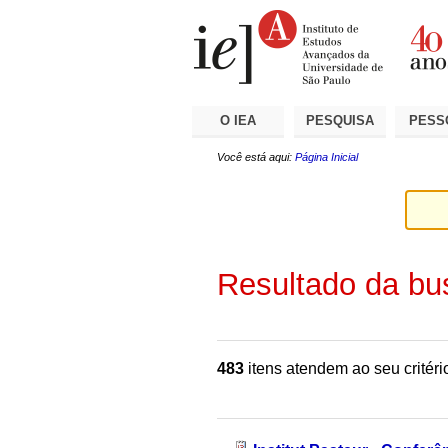
Ir
Ferramentas
Seções
para
Pessoais
o
conteúdo.
|
Ir
para
a
O IEA
PESQUISA
PESS
navegação
Você está aqui:
Página Inicial
Resultado da bu
483
itens atendem ao seu critéri