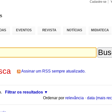
Cadastre-se
Busca
Busca
Avançad
OAS
EVENTOS
REVISTA
NOTÍCIAS
MIDIATECA
sca
Assinar um RSS sempre atualizado.
o.
Filtrar os resultados
Ordenar por
relevância
·
data (mais rec